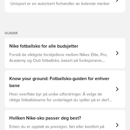
Unisport er en autorisert forhandler av ledende merker
GUIDER
Nike fotballsko for alle budsjetter
Forstå de viktigste forskjellene mellom Nikes Elite, Pro,
Academy og Club fotballsko, basert på funksjonene,
spilleren og prisklassen.
Know your ground: Fotballsko-guiden for enhver
bane
Hver overflate byr på unike utfordringer. Å velge de
riktige fotballskoene for underlaget du spiller på er derfor
nøkkelen for optimal prestasjon, skadeforebygging og
lang levetid for fotballskoen. Les videre for å se hvilke
fotballsko som er det beste valget for de forskjellige
Hvilken Nike-sko passer deg best?
overflatene.
Enten du er opptatt av presisjon, fart eller komfort på