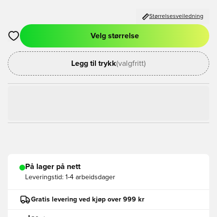
Størrelsesveiledning
Velg størrelse
Åpner en Modal for å logge inn eller registrere deg som med
Legg til trykk
(valgfritt)
På lager på nett
Leveringstid:
1-4 arbeidsdager
Gratis levering ved kjøp over 999 kr