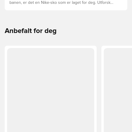
banen, er det en Nike-sko som er laget for deg. Utforsk
Phantom, Mercurial, og Tiempo og funksjonene deres for
å finne den perfekte passformen.
Anbefalt for deg