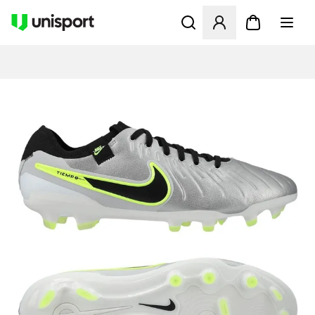
Åpner en Modal for å logge 