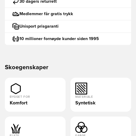
30 dagers returrett
Medlemmer får gratis trykk
Unisport prisgaranti
10 millioner fornøyde kunder siden 1995
Skoegenskaper
BYGGET FOR
MATERIALE
Komfort
Syntetisk
FLATE
FARGE