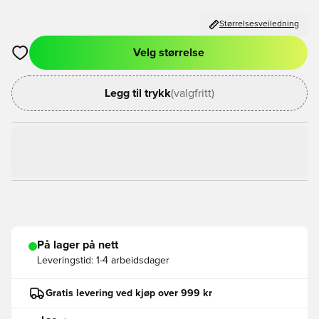
Størrelsesveiledning
Velg størrelse
Åpner en Modal for å logge inn eller registrere deg som med
Legg til trykk
(valgfritt)
På lager på nett
Leveringstid:
1-4 arbeidsdager
Gratis levering ved kjøp over 999 kr