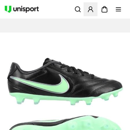
Åpner en Modal for å logge 