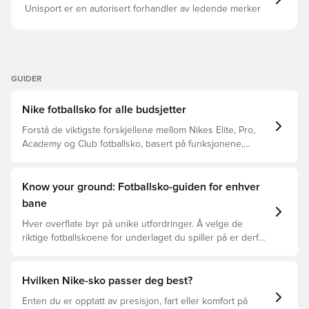
Unisport er en autorisert forhandler av ledende merker
GUIDER
Nike fotballsko for alle budsjetter
Forstå de viktigste forskjellene mellom Nikes Elite, Pro,
Academy og Club fotballsko, basert på funksjonene,
spilleren og prisklassen.
Know your ground: Fotballsko-guiden for enhver
bane
Hver overflate byr på unike utfordringer. Å velge de
riktige fotballskoene for underlaget du spiller på er derfor
nøkkelen for optimal prestasjon, skadeforebygging og
lang levetid for fotballskoen. Les videre for å se hvilke
fotballsko som er det beste valget for de forskjellige
Hvilken Nike-sko passer deg best?
overflatene.
Enten du er opptatt av presisjon, fart eller komfort på