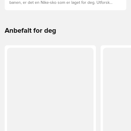
banen, er det en Nike-sko som er laget for deg. Utforsk
Phantom, Mercurial, og Tiempo og funksjonene deres for
å finne den perfekte passformen.
Anbefalt for deg