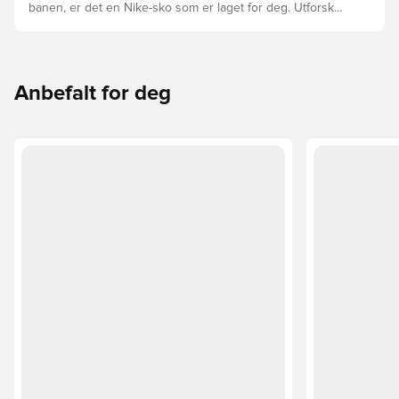
banen, er det en Nike-sko som er laget for deg. Utforsk
Phantom, Mercurial, og Tiempo og funksjonene deres for
å finne den perfekte passformen.
Anbefalt for deg