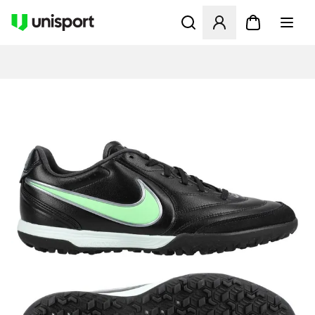
Åpner en Modal for å logge 