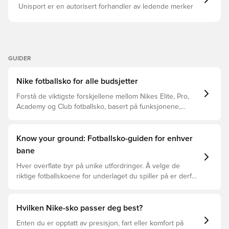
Unisport er en autorisert forhandler av ledende merker
GUIDER
Nike fotballsko for alle budsjetter
Forstå de viktigste forskjellene mellom Nikes Elite, Pro,
Academy og Club fotballsko, basert på funksjonene,
spilleren og prisklassen.
Know your ground: Fotballsko-guiden for enhver
bane
Hver overflate byr på unike utfordringer. Å velge de
riktige fotballskoene for underlaget du spiller på er derfor
nøkkelen for optimal prestasjon, skadeforebygging og
lang levetid for fotballskoen. Les videre for å se hvilke
fotballsko som er det beste valget for de forskjellige
Hvilken Nike-sko passer deg best?
overflatene.
Enten du er opptatt av presisjon, fart eller komfort på