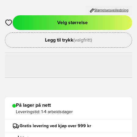
Størrelsesveiledning
Velg størrelse
Åpner en Modal for å logge inn eller registrere deg som med
Legg til trykk
(valgfritt)
På lager på nett
Leveringstid:
1-4 arbeidsdager
Gratis levering ved kjøp over 999 kr