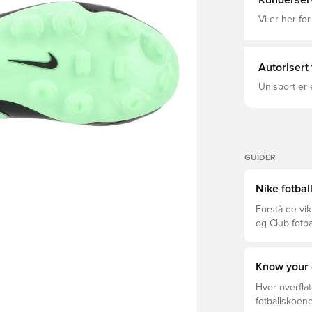
Kunderser
Vi er her for
Autorisert
Unisport er 
GUIDER
Nike fotbal
Forstå de vik
og Club fotba
prisklassen.
Know your 
Hver overflat
fotballskoene