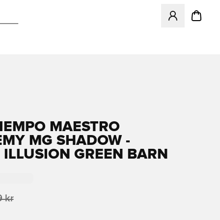
Åpner en Modal f
TIEMPO MAESTRO
MY MG SHADOW -
 ILLUSION GREEN BARN
 kr