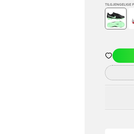
TILGJENGELIGE 
Åpner en Moda