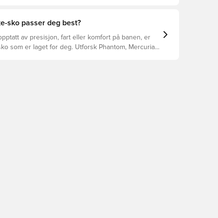
asjon, skadeforebygging og lang levetid for
 Les videre for å se hvilke fotballsko som er det
for de forskjellige overflatene.
ke-sko passer deg best?
pptatt av presisjon, fart eller komfort på banen, er
ko som er laget for deg. Utforsk Phantom, Mercurial,
 funksjonene deres for å finne den perfekte