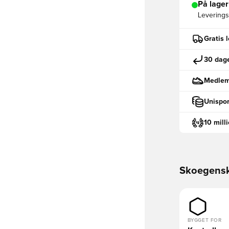
På lager
Leveringst
Gratis 
30 dage
Medlemm
Unispor
10 mill
Skoegens
BYGGET FOR