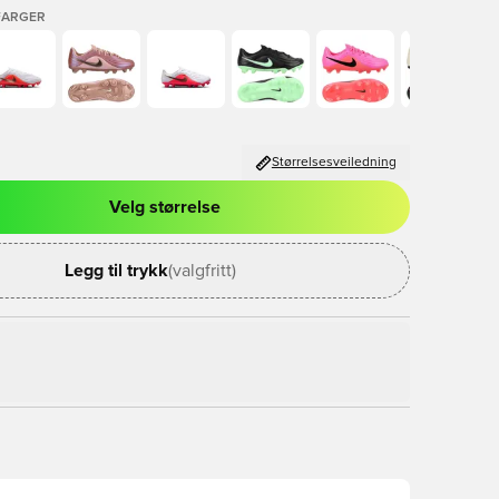
FARGER
Størrelsesveiledning
Velg størrelse
l for å logge inn eller registrere deg som medlem
Legg til trykk
(valgfritt)