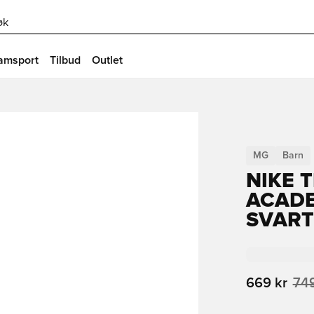
øk
amsport
Tilbud
Outlet
MG
Barn
NIKE 
ACADE
SVART
669 kr
749