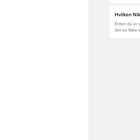
optimal prest
fotballskoen.
beste valget 
Hvilken Ni
Enten du er o
det en Nike-s
og Tiempo og
passformen.