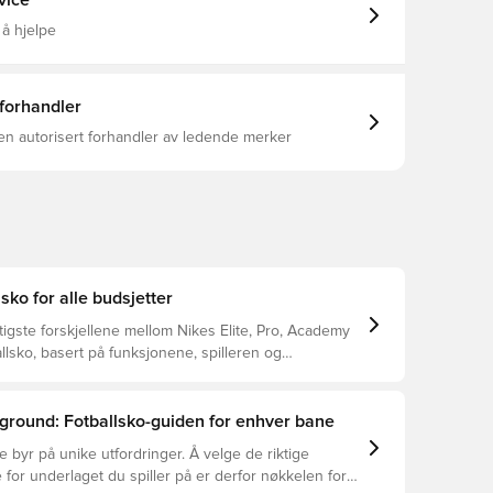
vice
 å hjelpe
 forhandler
en autorisert forhandler av ledende merker
lsko for alle budsjetter
tigste forskjellene mellom Nikes Elite, Pro, Academy
llsko, basert på funksjonene, spilleren og
ground: Fotballsko-guiden for enhver bane
e byr på unike utfordringer. Å velge de riktige
 for underlaget du spiller på er derfor nøkkelen for