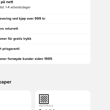
 på nett
id:
1-4 arbeidsdager
levering ved kjøp over 999 kr
rs returrett
er får gratis trykk
t prisgaranti
ioner fornøyde kunder siden 1995
kaper
MATERIALE