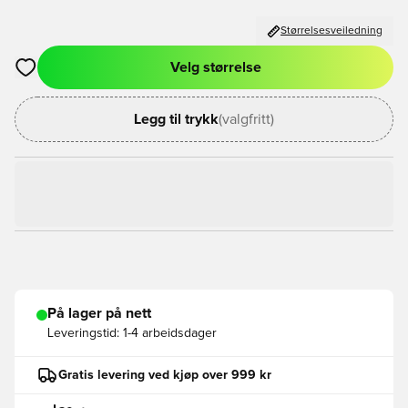
Størrelsesveiledning
Velg størrelse
Åpner en Modal for å logge inn eller registrere deg som med
Legg til trykk
(valgfritt)
På lager på nett
Leveringstid:
1-4 arbeidsdager
Gratis levering ved kjøp over 999 kr