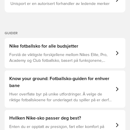
Unisport er en autorisert forhandler av ledende merker
GUIDER
Nike fotballsko for alle budsjetter
Forstå de viktigste forskjellene mellom Nikes Elite, Pro,
Academy og Club fotballsko, basert på funksjonene,
spilleren og prisklassen.
Know your ground: Fotballsko-guiden for enhver
bane
Hver overflate byr på unike utfordringer. Å velge de
riktige fotballskoene for underlaget du spiller på er derfor
nøkkelen for optimal prestasjon, skadeforebygging og
lang levetid for fotballskoen. Les videre for å se hvilke
fotballsko som er det beste valget for de forskjellige
Hvilken Nike-sko passer deg best?
overflatene.
Enten du er opptatt av presisjon, fart eller komfort på