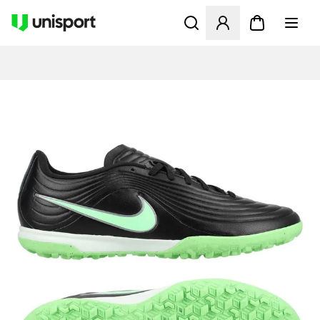
Åpner en Modal for å logge 