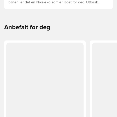
banen, er det en Nike-sko som er laget for deg. Utforsk
Phantom, Mercurial, og Tiempo og funksjonene deres for
å finne den perfekte passformen.
Anbefalt for deg