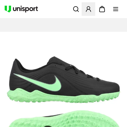
Åpner en Modal for å logge 