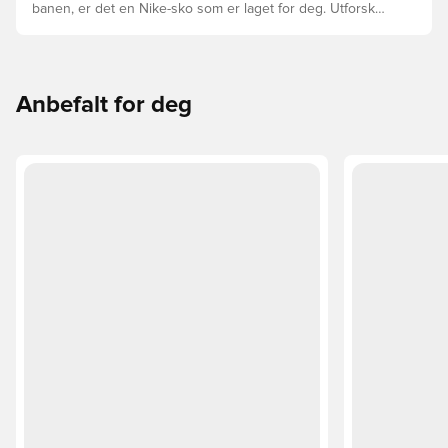
banen, er det en Nike-sko som er laget for deg. Utforsk
Phantom, Mercurial, og Tiempo og funksjonene deres for
å finne den perfekte passformen.
Anbefalt for deg