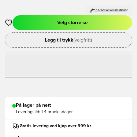
Størrelsesveiledning
Velg størrelse
Åpner en Modal for å logge inn eller registrere deg som med
Legg til trykk
(valgfritt)
På lager på nett
Leveringstid:
1-4 arbeidsdager
Gratis levering ved kjøp over 999 kr