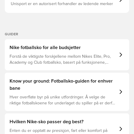
Unisport er en autorisert forhandler av ledende merker
GUIDER
Nike fotballsko for alle budsjetter
Forstå de viktigste forskjellene mellom Nikes Elite, Pro,
Academy og Club fotballsko, basert på funksjonene,
spilleren og prisklassen.
Know your ground: Fotballsko-guiden for enhver
bane
Hver overflate byr på unike utfordringer. Å velge de
riktige fotballskoene for underlaget du spiller på er derfor
nøkkelen for optimal prestasjon, skadeforebygging og
lang levetid for fotballskoen. Les videre for å se hvilke
fotballsko som er det beste valget for de forskjellige
Hvilken Nike-sko passer deg best?
overflatene.
Enten du er opptatt av presisjon, fart eller komfort på