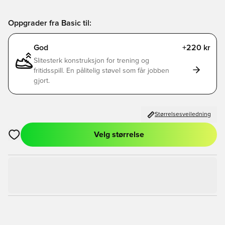
Oppgrader fra Basic til:
God
+220 kr
Slitesterk konstruksjon for trening og
fritidsspill. En pålitelig støvel som får jobben
gjort.
Størrelsesveiledning
Velg størrelse
Åpner en Modal for å logge inn eller registrere deg som med