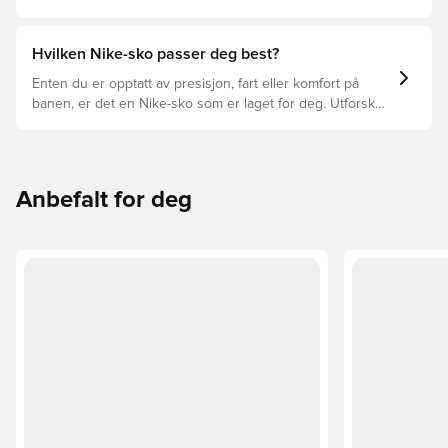
nøkkelen for optimal prestasjon, skadeforebygging og
lang levetid for fotballskoen. Les videre for å se hvilke
fotballsko som er det beste valget for de forskjellige
Hvilken Nike-sko passer deg best?
overflatene.
Enten du er opptatt av presisjon, fart eller komfort på
banen, er det en Nike-sko som er laget for deg. Utforsk
Phantom, Mercurial, og Tiempo og funksjonene deres for
å finne den perfekte passformen.
Anbefalt for deg