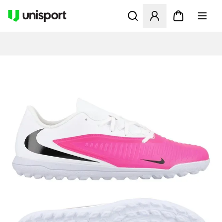
Åpner en Modal for å logge 