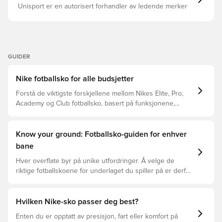
Unisport er en autorisert forhandler av ledende merker
GUIDER
Nike fotballsko for alle budsjetter
Forstå de viktigste forskjellene mellom Nikes Elite, Pro,
Academy og Club fotballsko, basert på funksjonene,
spilleren og prisklassen.
Know your ground: Fotballsko-guiden for enhver
bane
Hver overflate byr på unike utfordringer. Å velge de
riktige fotballskoene for underlaget du spiller på er derfor
nøkkelen for optimal prestasjon, skadeforebygging og
lang levetid for fotballskoen. Les videre for å se hvilke
fotballsko som er det beste valget for de forskjellige
Hvilken Nike-sko passer deg best?
overflatene.
Enten du er opptatt av presisjon, fart eller komfort på