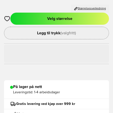
Størrelsesveiledning
Velg størrelse
Åpner en Modal for å logge inn eller registrere deg som med
Legg til trykk
(valgfritt)
På lager på nett
Leveringstid:
1-4 arbeidsdager
Gratis levering ved kjøp over 999 kr