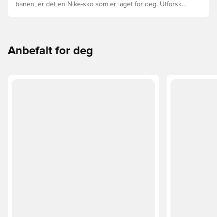
banen, er det en Nike-sko som er laget for deg. Utforsk
Phantom, Mercurial, og Tiempo og funksjonene deres for
å finne den perfekte passformen.
Anbefalt for deg