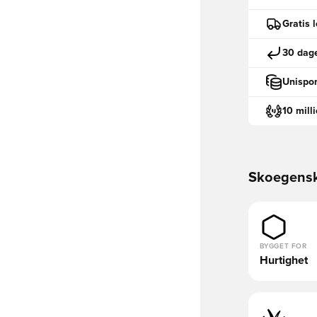
Gratis 
30 dage
Unispor
10 mill
Skoegens
BYGGET FOR
Hurtighet