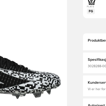
FLATE
FG
Produktbes
Spesifikas
3028288-006,
Armour, Shad
Damer, Voks
Kunderser
Vi er her for
Autorisert