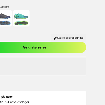
FARGER
Størrelsesveiledning
Velg størrelse
l for å logge inn eller registrere deg som medlem
 på nett
id:
1-4 arbeidsdager