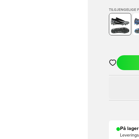
TILGJENGELIGE 
Åpner en Moda
På lager
Leveringst