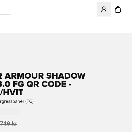
Åpner en Modal f
R ARMOUR SHADOW
3.0 FG QR CODE -
/HVIT
urgressbaner (FG)
 749 kr