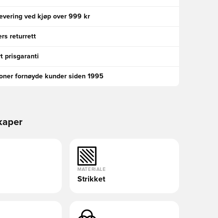
levering ved kjøp over 999 kr
rs returrett
t prisgaranti
ioner fornøyde kunder siden 1995
kaper
MATERIALE
Strikket