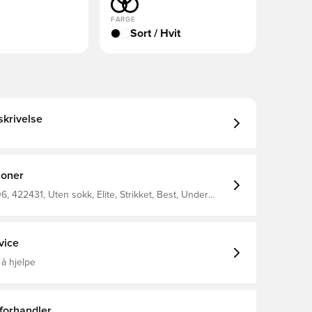
FARGE
Sort / Hvit
krivelse
joner
 422431, Uten sokk, Elite, Strikket, Best, Under
ow Elite, Sort, Hvit, Hurtighet, Gress (FG), Menn,
en, Fotballsko
vice
 å hjelpe
 forhandler