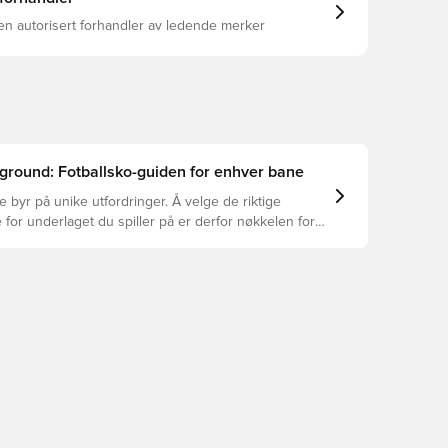
en autorisert forhandler av ledende merker
ground: Fotballsko-guiden for enhver bane
e byr på unike utfordringer. Å velge de riktige
 for underlaget du spiller på er derfor nøkkelen for
asjon, skadeforebygging og lang levetid for
 Les videre for å se hvilke fotballsko som er det
for de forskjellige overflatene.