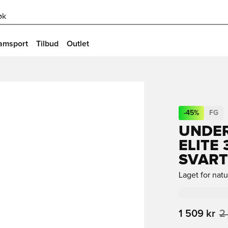
øk
amsport
Tilbud
Outlet
-
45
%
FG
UNDE
ELITE 
SVART
Laget for nat
1 509 kr
2