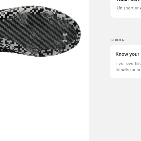
Unisport er 
GUIDER
Know your 
Hver overflat
fotballskoene
optimal prest
fotballskoen.
beste valget 