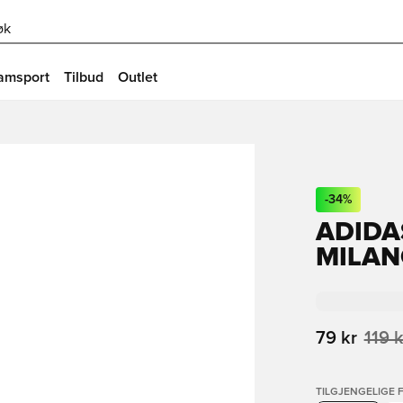
øk
amsport
Tilbud
Outlet
-
34
%
ADIDA
MILANO
79 kr
119 k
TILGJENGELIGE 