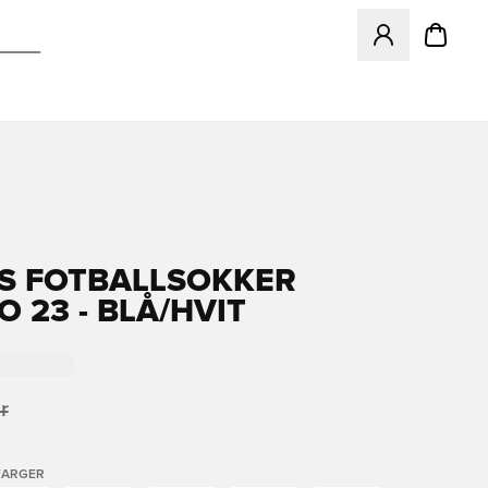
Åpner en Modal f
S FOTBALLSOKKER
 23 - BLÅ/HVIT
r
FARGER