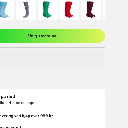
Velg størrelse
l for å logge inn eller registrere deg som medlem
 på nett
id:
1-4 arbeidsdager
levering ved kjøp over 999 kr
rs returrett