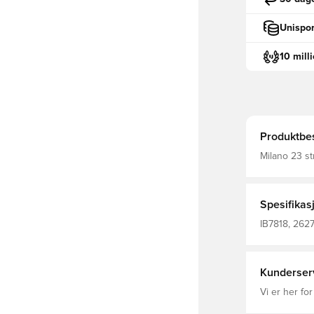
Unispor
10 mill
Produktbes
Milano 23 strømper fra ad
klassisk des
Strømpene er
Spesifikas
IB7818, 2627
Kunderser
Vi er her for