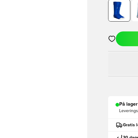
Åpner en Moda
På lager
Leveringst
Gratis 
30 dage