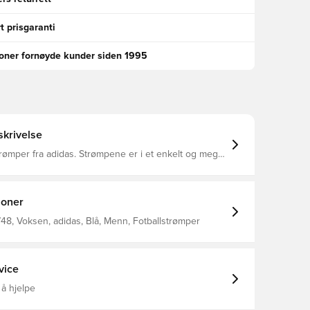
t prisgaranti
ioner fornøyde kunder siden 1995
krivelse
idas. Strømpene er i et enkelt og meget
ign, som virkelig kjennetegner den sørtyske giganten
 laget med smarte ventilasjonsåpninger i
nettmaterialet. 99% polyamid og 1% elasthan.
joner
48, Voksen, adidas, Blå, Menn, Fotballstrømper
vice
 å hjelpe