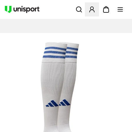
Åpner en Modal for å logge 