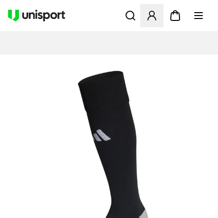
Åpner en Modal for å logge 