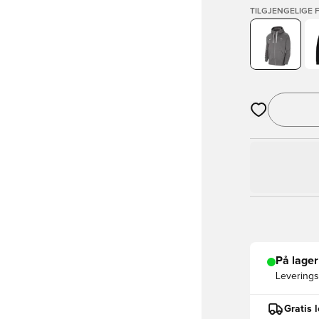
TILGJENGELIGE 
Åpner en Moda
På lager
Leveringst
Gratis 