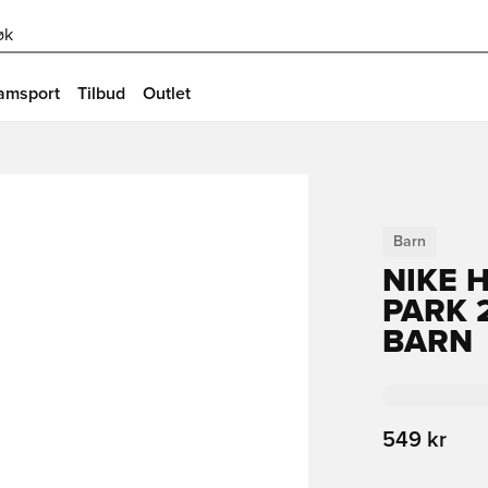
øk
amsport
Tilbud
Outlet
Barn
NIKE 
PARK 
BARN
549 kr