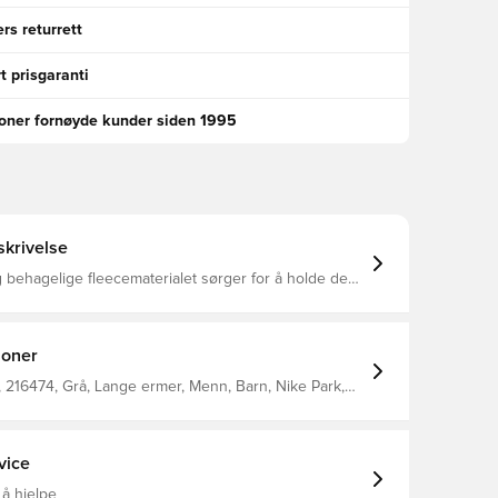
rs returrett
t prisgaranti
ioner fornøyde kunder siden 1995
krivelse
behagelige fleecematerialet sørger for å holde deg
 varm og beskyttet mot kulden Med lommer i siden,
ppbevare dine personlige eiendeler Normal passform
% bomull og 20% polyester
joner
216474, Grå, Lange ermer, Menn, Barn, Nike Park,
gensere, 80% Cotton 20% Polyester
vice
 å hjelpe