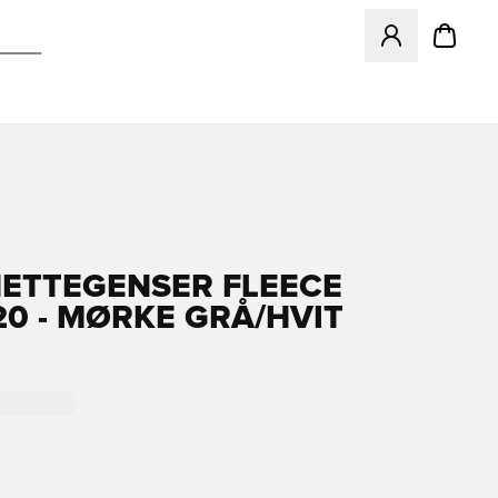
Åpner en Modal f
HETTEGENSER FLEECE
20 - MØRKE GRÅ/HVIT