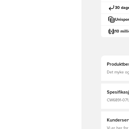
30 dage
Unispor
10 mill
Produktbes
Det myke og 
komfortabel,
så du kan o
Laget av 80
Spesifikas
CW6891-071, 
Nike, Hette
Kunderser
Vi er her for