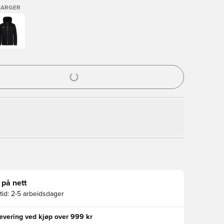
FARGER
l for å logge inn eller registrere deg som medlem
 på nett
id:
2-5 arbeidsdager
levering ved kjøp over 999 kr