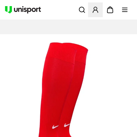
Åpner en Modal for å logge 