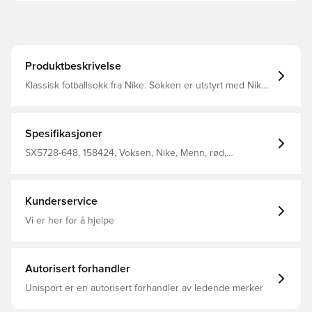
Produktbeskrivelse
Klassisk fotballsokk fra Nike. Sokken er utstyrt med Nike
Dri-FIT, som gir ventilasjon og har en ytelsesfremmende
effekt.
Spesifikasjoner
SX5728-648, 158424, Voksen, Nike, Menn, rød,
Fotballstrømper, 100% Textile
Kunderservice
Vi er her for å hjelpe
Autorisert forhandler
Unisport er en autorisert forhandler av ledende merker