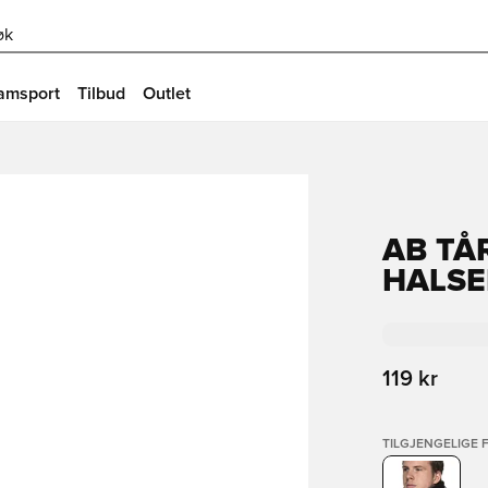
øk
amsport
Tilbud
Outlet
AB TÅ
HALSE
119 kr
TILGJENGELIGE 