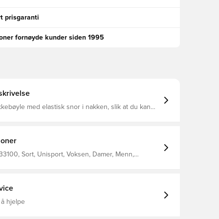
t prisgaranti
ioner fornøyde kunder siden 1995
krivelse
kebøyle med elastisk snor i nakken, slik at du kan
 for en optimal passform Designet med Unisport-
go foran Laget av 100% polyester.
joner
3100, Sort, Unisport, Voksen, Damer, Menn,
e
vice
 å hjelpe