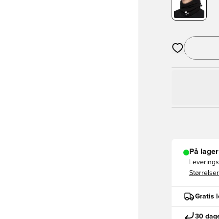
Åpner en Moda
På lager
Leveringst
Størrelser
Gratis 
30 dage