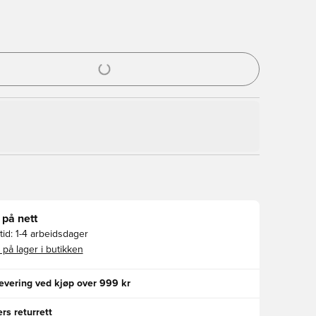
l for å logge inn eller registrere deg som medlem
 på nett
id:
1-4 arbeidsdager
 på lager i butikken
levering ved kjøp over 999 kr
rs returrett