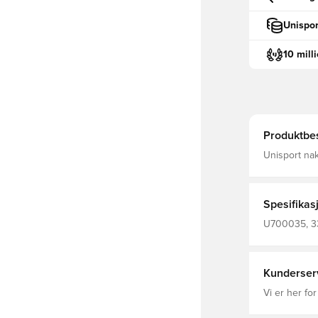
Unispor
10 mill
Produktbes
Unisport nak
stramme den
lo
Spesifikas
U700035, 33
Halsvarmer
Kunderser
Vi er her for