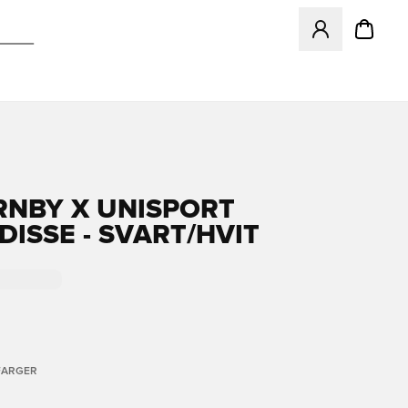
Åpner en Modal f
RNBY X UNISPORT
DISSE - SVART/HVIT
FARGER