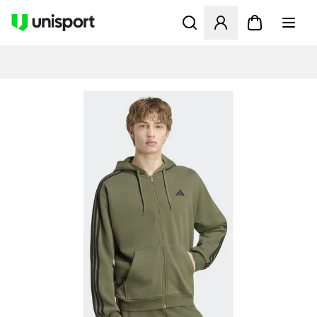
Åpner en Modal for å logge 