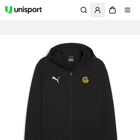
Åpner en Modal for å logge 