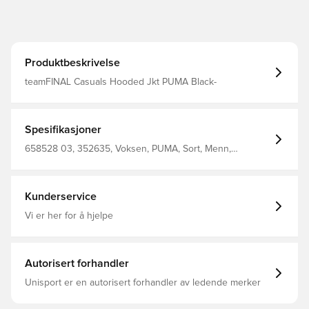
Produktbeskrivelse
teamFINAL Casuals Hooded Jkt PUMA Black-
Spesifikasjoner
658528 03, 352635, Voksen, PUMA, Sort, Menn,
Hettegensere, Lange ermer, %54 Bci.Cott. %22 Recy.Cott.
%24 Poly. Mens' Hoodyjacket
Kunderservice
Vi er her for å hjelpe
Autorisert forhandler
Unisport er en autorisert forhandler av ledende merker