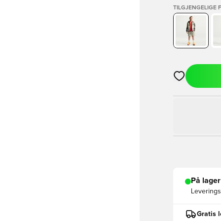
TILGJENGELIGE 
Åpner en Moda
På lager
Leveringst
Gratis 