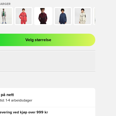
FARGER
Velg størrelse
l for å logge inn eller registrere deg som medlem
 på nett
id:
1-4 arbeidsdager
levering ved kjøp over 999 kr