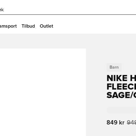
øk
amsport
Tilbud
Outlet
Barn
NIKE 
FLEECE
SAGE/
849 kr
949