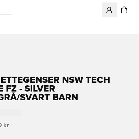
Åpner en Modal f
HETTEGENSER NSW TECH
 FZ - SILVER
GRÅ/SVART BARN
 kr