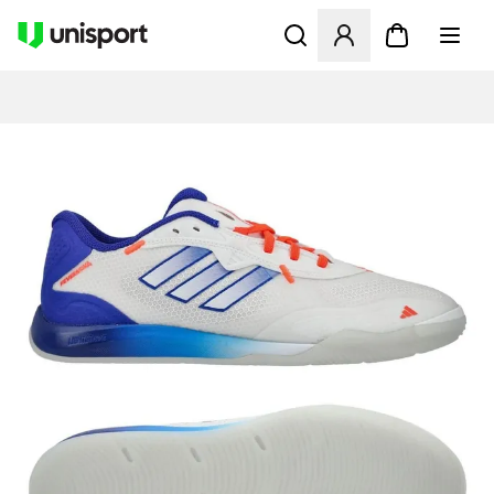
Åpner en Modal for å logge 