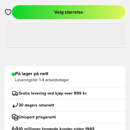
Velg størrelse
Åpner en Modal for å logge inn eller registrere deg som med
På lager på nett
Leveringstid:
1-4 arbeidsdager
Gratis levering ved kjøp over 999 kr
30 dagers returrett
Unisport prisgaranti
10 millioner fornøyde kunder siden 1995