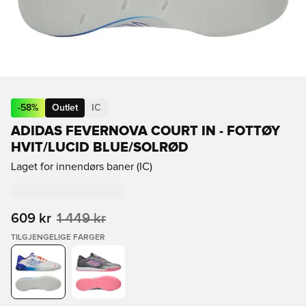
-
58
%
Outlet
IC
ADIDAS FEVERNOVA COURT IN - FOTTØY
HVIT/LUCID BLUE/SOLRØD
Laget for innendørs baner (IC)
609 kr
1 449 kr
TILGJENGELIGE FARGER