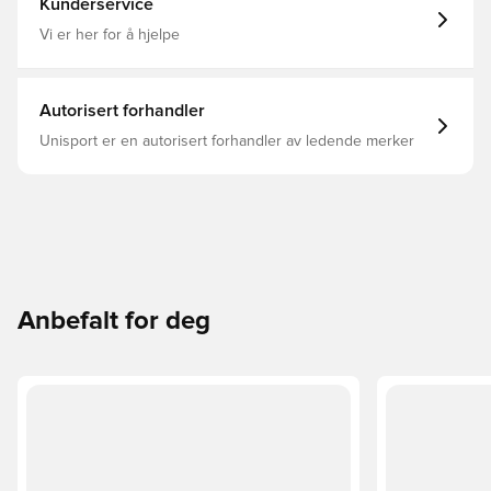
Kunderservice
"non-marking" yttersåle som gjør den egnet for bruk på
jevne, flate innendørsbaner laget av tre eller syntetisk
Vi er her for å hjelpe
materiale.
Autorisert forhandler
Unisport er en autorisert forhandler av ledende merker
Anbefalt for deg