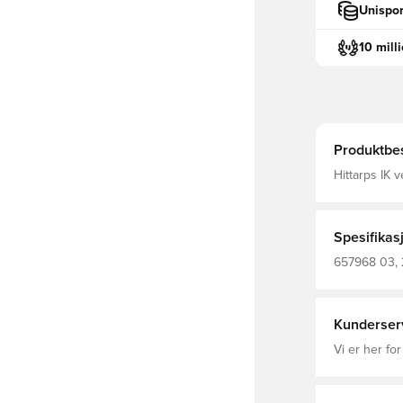
Unispor
10 mill
Produktbes
Hittarps IK 
ledere og tr
Unisport-log
Spesifikas
657968 03, 
Men'S Gilet
Kunderser
Vi er her for