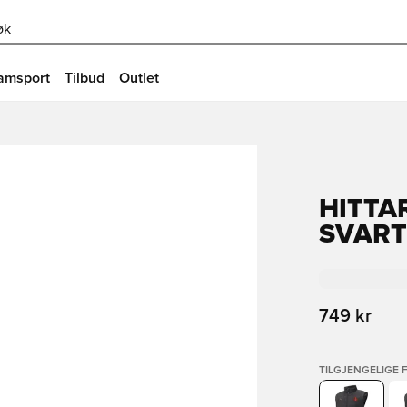
øk
amsport
Tilbud
Outlet
HITTAR
SVART
749 kr
TILGJENGELIGE 