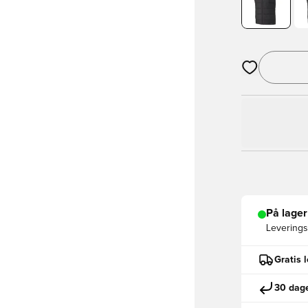
Åpner en Moda
På lager
Leveringst
Gratis 
30 dage