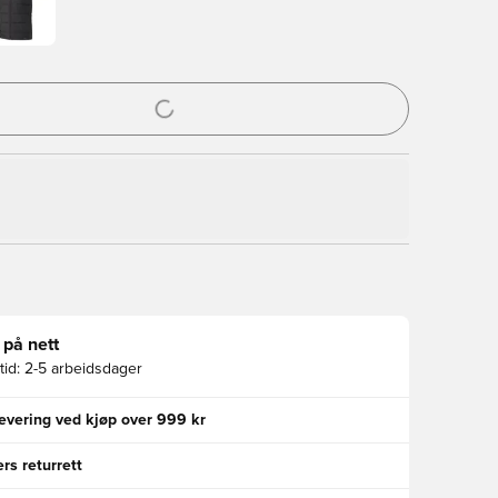
l for å logge inn eller registrere deg som medlem
 på nett
id:
2-5 arbeidsdager
levering ved kjøp over 999 kr
rs returrett