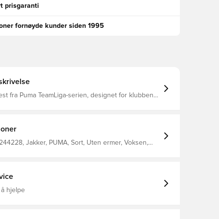
t prisgaranti
ioner fornøyde kunder siden 1995
krivelse
vest fra Puma TeamLiga-serien, designet for klubbens
enere. Den har klubblogoen på venstre bryst og
oen på utsiden av kragen.
joner
244228, Jakker, PUMA, Sort, Uten ermer, Voksen,
 100% Polyester (Woven)
vice
 å hjelpe