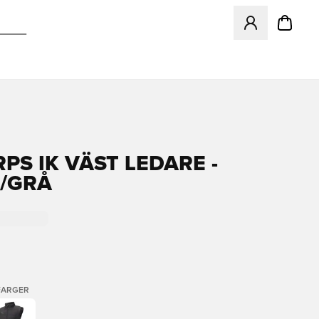
Åpner en Modal f
PS IK VÄST LEDARE -
/GRÅ
FARGER