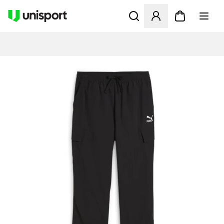
Åpner en Modal for å logge 