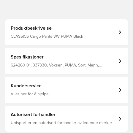
Produktbeskrivelse
CLASSICS Cargo Pants WV PUMA Black
Spesifikasjoner
624260 01, 337330, Voksen, PUMA, Sort, Menn,
Svettebånd, Lang, Outer Material: 100% Nylon; Side
Pocket — Top: 100% Polyester; Side Pocket — Bottom:
100% Nylon
Kunderservice
Vi er her for å hjelpe
Autorisert forhandler
Unisport er en autorisert forhandler av ledende merker