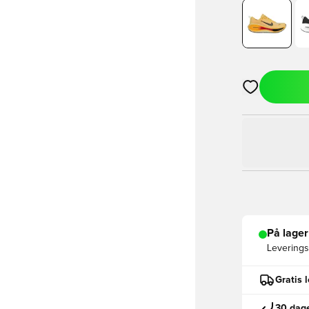
Åpner en Moda
På lager
Leveringst
Gratis 
30 dage