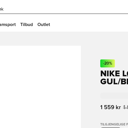
øk
amsport
Tilbud
Outlet
-
20
%
NIKE 
GUL/B
1 559 kr
1
TILGJENGELIGE 