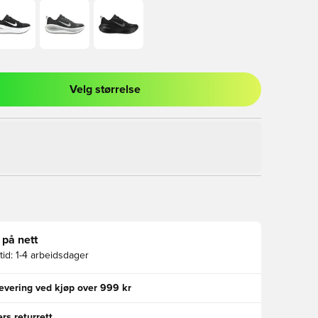
Velg størrelse
l for å logge inn eller registrere deg som medlem
 på nett
id:
1-4 arbeidsdager
levering ved kjøp over 999 kr
rs returrett