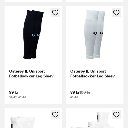
Åpner en Modal for å logge inn eller registrere deg som me
Åpner en Modal for å logge in
Osterøy IL Unisport
Osterøy IL Unisport
Fotballsokker Leg Sleeve
Fotballsokker Leg Sleeve
- Svart
- Hvit
99 kr
89 kr
100 kr
39-42, 43-46
43-46
Åpner en Modal for å logge inn eller registrere deg som me
Åpner en Modal for å logge in