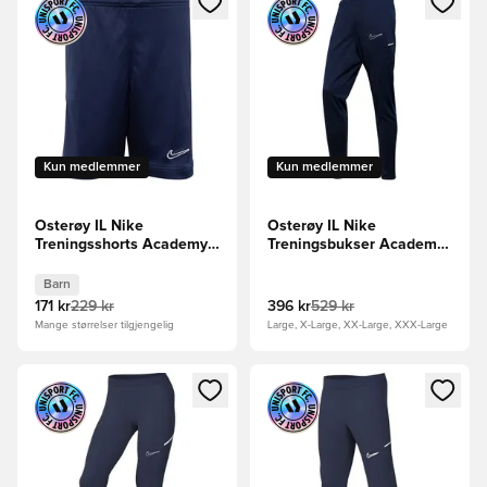
Kun medlemmer
Kun medlemmer
Osterøy IL Nike
Osterøy IL Nike
Treningsshorts Academy
Treningsbukser Academy
25 - Navy/Hvit Barn
25 - Navy/Hvit
Barn
171 kr
229 kr
396 kr
529 kr
Mange størrelser tilgjengelig
Large, X-Large, XX-Large, XXX-Large
Åpner en Modal for å logge inn eller registrere deg som me
Åpner en Modal for å logge in