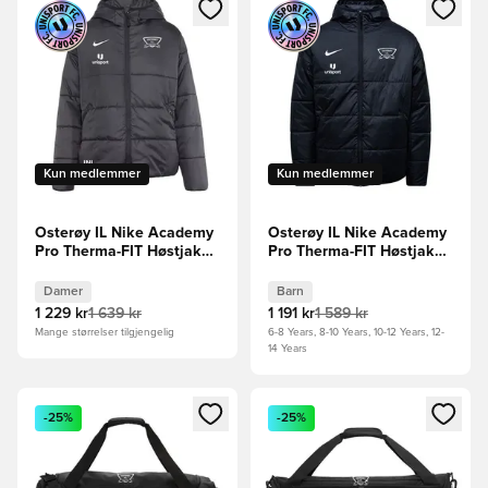
Åpner en Modal for å logge inn eller registrere deg som me
Åpner en Modal for å logge in
Kun medlemmer
Kun medlemmer
Osterøy IL Nike Academy
Osterøy IL Nike Academy
Pro Therma-FIT Høstjakke
Pro Therma-FIT Høstjakke
- Svart/Hvit Kvinner
- Svart/Hvit Barn
Damer
Barn
1 229 kr
1 639 kr
1 191 kr
1 589 kr
Mange størrelser tilgjengelig
6-8 Years, 8-10 Years, 10-12 Years, 12-
14 Years
Åpner en Modal for å logge inn eller registrere deg som me
Åpner en Modal for å logge in
-25%
-25%