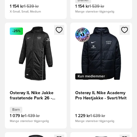
Damer
1 154 kr
1 539 kr
1 154 kr
1 539 kr
X-Small, Small, Medium
Mange størrelser tilgjengelig
Åpner en Modal for å logge inn eller registrere deg som me
Åpner en Modal for å logge in
-25%
Kun medlemmer
Osterøy IL Nike Jakke
Osterøy IL Nike Academy
frastøtende Park 26 -
Pro Høstjakke - Svart/Hvit
Svart/Hvit Barn
Barn
1 079 kr
1 439 kr
1 229 kr
1 639 kr
Mange størrelser tilgjengelig
Mange størrelser tilgjengelig