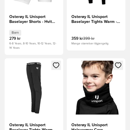
Osterøy IL Unisport
Osterøy IL Unisport
Baselayer Shorts - Hvit
Baselayer Tights Warm -
Barn
Svart
Barn
279 kr
359 kr
399 kr
6-8 Years, 8-10 Years, 10-12 Years, 12-
Mange størrelser tilgjengelig
14 Years
Åpner en Modal for å logge inn eller registrere deg som me
Åpner en Modal for å logge in
Osterøy IL Unisport
Osterøy IL Unisport
Baselayer Tights Warm -
Halsvarmer Core -