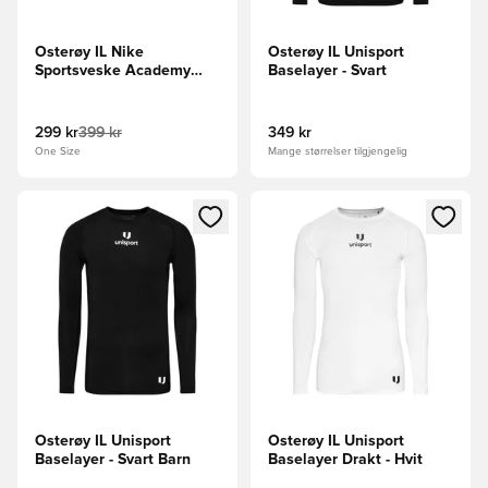
Osterøy IL Nike
Osterøy IL Unisport
Sportsveske Academy
Baselayer - Svart
Team Duffel Liten -
Svart/Hvit
299 kr
399 kr
349 kr
One Size
Mange størrelser tilgjengelig
Åpner en Modal for å logge inn eller registrere deg som me
Åpner en Modal for å logge in
Osterøy IL Unisport
Osterøy IL Unisport
Baselayer - Svart Barn
Baselayer Drakt - Hvit