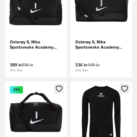
Osterøy IL Nike
Osterøy IL Nike
Sportsveske Academy
Sportsveske Academy
Team Duffel Stor -
Team Duffel Medium
Svart/Hvit
Svart/Hvit
389 kr
519 kr
336 kr
449 kr
One Size
One Size
Åpner en Modal for å logge inn eller registrere deg som me
Åpner en Modal for å logge in
-25%