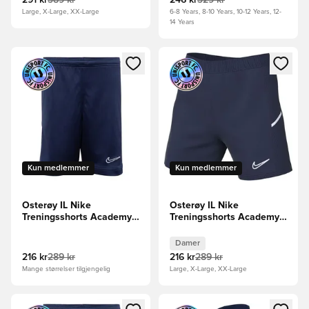
291 kr
389 kr
246 kr
329 kr
Large, X-Large, XX-Large
6-8 Years, 8-10 Years, 10-12 Years, 12-
14 Years
Åpner en Modal for å logge inn eller registrere deg som me
Åpner en Modal for å logge in
Kun medlemmer
Kun medlemmer
Osterøy IL Nike
Osterøy IL Nike
Treningsshorts Academy
Treningsshorts Academy
25 - Navy/Hvit
25 - Navy/Hvit Kvinner
Damer
216 kr
289 kr
216 kr
289 kr
Mange størrelser tilgjengelig
Large, X-Large, XX-Large
Åpner en Modal for å logge inn eller registrere deg som me
Åpner en Modal for å logge in