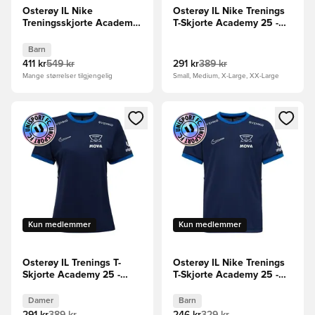
Osterøy IL Nike
Osterøy IL Nike Trenings
Treningsskjorte Academy
T-Skjorte Academy 25 -
25 - Navy/Blå/Hvit Barn
Navy/Blå/Hvit
Barn
411 kr
549 kr
291 kr
389 kr
Mange størrelser tilgjengelig
Small, Medium, X-Large, XX-Large
Åpner en Modal for å logge inn eller registrere deg som me
Åpner en Modal for å logge in
Kun medlemmer
Kun medlemmer
Osterøy IL Trenings T-
Osterøy IL Nike Trenings
Skjorte Academy 25 -
T-Skjorte Academy 25 -
Navy/Blå/Hvit Kvinner
Navy/Blå/Hvit Barn
Damer
Barn