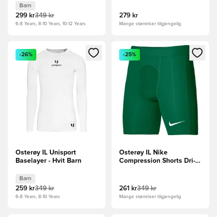
Barn
299 kr
349 kr
279 kr
6-8 Years, 8-10 Years, 10-12 Years
Mange størrelser tilgjengelig
Åpner en Modal for å logge inn eller registrere deg som me
Åpner en Modal for å logge in
-26%
-25%
Osterøy IL Unisport
Osterøy IL Nike
Baselayer - Hvit Barn
Compression Shorts Dri-
FIT Strike - Grønn/Hvit
Barn
259 kr
349 kr
261 kr
349 kr
6-8 Years, 8-10 Years
Mange størrelser tilgjengelig