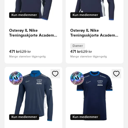
Kun medlemmer
Kun medlemmer
Osterøy IL Nike
Osterøy IL Nike
Treningsskjorte Academy
Treningsskjorte Academy
25 - Navy/Blå/Hvit
25 - Navy/Blå/Hvit Kvinner
Damer
471 kr
629 kr
471 kr
629 kr
Mange størrelser tilgjengelig
Mange størrelser tilgjengelig
Åpner en Modal for å logge inn eller registrere deg som me
Åpner en Modal for å logge in
Kun medlemmer
Kun medlemmer