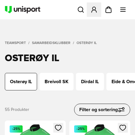
Åpner en Modal for å logge 
TEAMSPORT
SAMARBEIDSKLUBBER
OSTERØY IL
OSTERØY IL
Osterøy IL
Breivoll SK
Dirdal IL
Eide & Om
Filter og sortering
55
Produkter
Åpner en Modal for å logge inn eller registrere deg som me
Åpner en Modal for å logge in
-25%
-25%