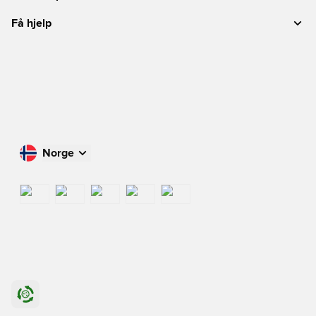
Få hjelp
Norge
Handle i ditt land
International
US