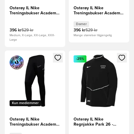
Osterøy IL Nike
Osterøy IL Nike
Treningsbukser Academy
Treningsbukser Academy
25 - Svart/Hvit
25 - Svart/Hvit Kvinner
Damer
396 kr
529 kr
396 kr
529 kr
Medium, X-Large, XX-Large, XXX-
Mange størrelser tilgjengelig
Large
Åpner en Modal for å logge inn eller registrere deg som me
Åpner en Modal for å logge in
-25%
Kun medlemmer
Osterøy IL Nike
Osterøy IL Nike
Treningsbukser Academy
Regnjakke Park 26 -
25 - Svart/Hvit Barn
Svart/Hvit