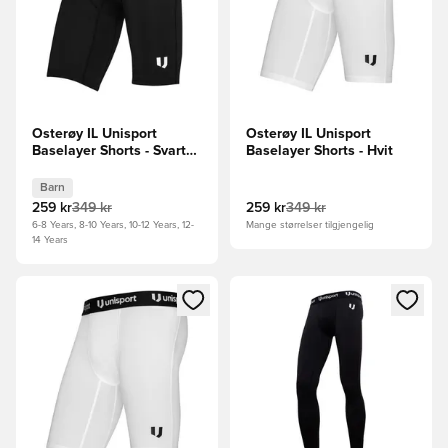
Osterøy IL Unisport
Osterøy IL Unisport
Baselayer Shorts - Svart
Baselayer Shorts - Hvit
Barn
Barn
259 kr
349 kr
259 kr
349 kr
6-8 Years, 8-10 Years, 10-12 Years, 12-
Mange størrelser tilgjengelig
14 Years
Åpner en Modal for å logge inn eller registrere deg som me
Åpner en Modal for å logge in