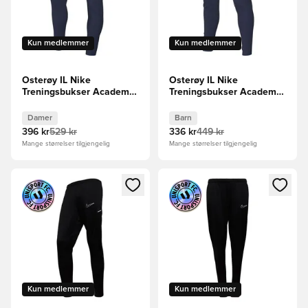
Kun medlemmer
Kun medlemmer
Osterøy IL Nike
Osterøy IL Nike
Treningsbukser Academy
Treningsbukser Academy
25 - Navy/Hvit Kvinner
25 - Navy/Hvit Barn
Damer
Barn
396 kr
529 kr
336 kr
449 kr
Mange størrelser tilgjengelig
Mange størrelser tilgjengelig
Åpner en Modal for å logge inn eller registrere deg som me
Åpner en Modal for å logge in
Kun medlemmer
Kun medlemmer