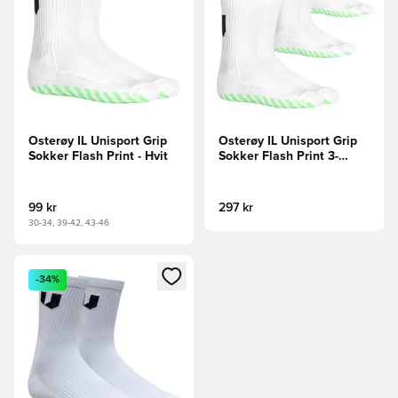
Osterøy IL Unisport Grip
Osterøy IL Unisport Grip
Sokker Flash Print - Hvit
Sokker Flash Print 3-
Pakke - Hvit
99 kr
297 kr
30-34, 39-42, 43-46
Åpner en Modal for å logge inn eller registrere deg som me
-34%