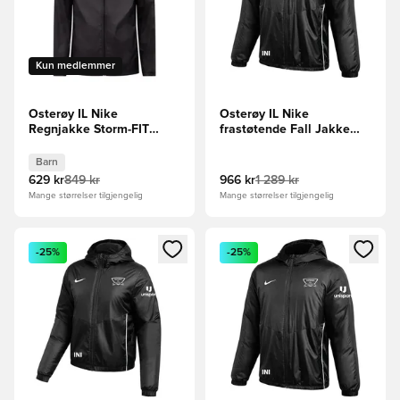
Kun medlemmer
Osterøy IL Nike
Osterøy IL Nike
Regnjakke Storm-FIT
frastøtende Fall Jakke
Academy 25 - Svart/Hvit
Park 26 - Svart/Hvit
Barn
Barn
629 kr
849 kr
966 kr
1 289 kr
Mange størrelser tilgjengelig
Mange størrelser tilgjengelig
Åpner en Modal for å logge inn eller registrere deg som me
Åpner en Modal for å logge in
-25%
-25%