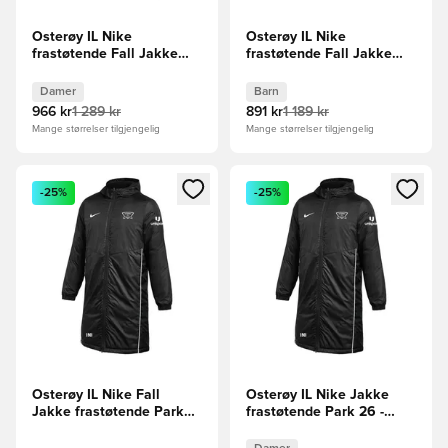
Osterøy IL Nike
Osterøy IL Nike
frastøtende Fall Jakke
frastøtende Fall Jakke
Park 26 - Svart/Hvit
Park 26 - Svart/Hvit Barn
Kvinner
Damer
Barn
966 kr
1 289 kr
891 kr
1 189 kr
Mange størrelser tilgjengelig
Mange størrelser tilgjengelig
Åpner en Modal for å logge inn eller registrere deg som me
Åpner en Modal for å logge in
-25%
-25%
Osterøy IL Nike Fall
Osterøy IL Nike Jakke
Jakke frastøtende Park
frastøtende Park 26 -
26 - Svart/Hvit
Svart/Hvit Kvinner