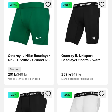
Åpner en Modal for å logge inn eller registrere deg som me
Åpner en Modal for å logge in
-25%
-26%
Osterøy IL Nike Baselayer
Osterøy IL Unisport
Dri-FIT Strike - Grønn/Hvit
Baselayer Shorts - Svart
Kvinner
Damer
261 kr
349 kr
259 kr
349 kr
Mange størrelser tilgjengelig
Mange størrelser tilgjengelig
Åpner en Modal for å logge inn eller registrere deg som me
Åpner en Modal for å logge in
-26%
-26%