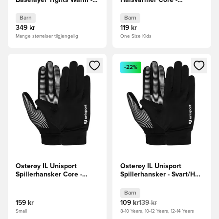
Svart Barn
Svart/Hvit Barn
Barn
Barn
349 kr
119 kr
Mange størrelser tilgjengelig
One Size Kids
Åpner en Modal for å logge inn eller registrere deg som me
Åpner en Modal for å logge in
-22%
Osterøy IL Unisport
Osterøy IL Unisport
Spillerhansker Core -
Spillerhansker - Svart/Hvit
Svart/Hvit
Barn
Barn
159 kr
109 kr
139 kr
Small
8-10 Years, 10-12 Years, 12-14 Years