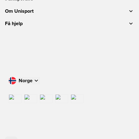
Om Unisport
Få hjelp
Norge
Handle i ditt land