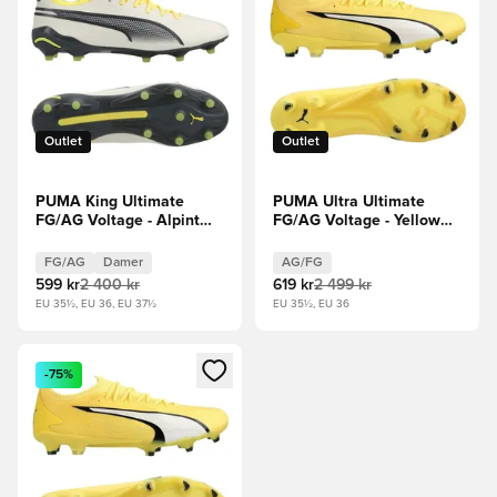
Outlet
Outlet
PUMA King Ultimate
PUMA Ultra Ultimate
FG/AG Voltage - Alpint
FG/AG Voltage - Yellow
snø/Grå/Yellow Blaze
Blaze/Hvit/Svart
Kvinner
FG/AG
Damer
AG/FG
599 kr
2 400 kr
619 kr
2 499 kr
EU 35½, EU 36, EU 37½
EU 35½, EU 36
Åpner en Modal for å logge inn eller registrere deg som me
-75%