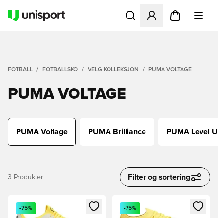
Åpner en Modal for å logge 
FOTBALL
FOTBALLSKO
VELG KOLLEKSJON
PUMA VOLTAGE
PUMA VOLTAGE
PUMA Voltage
PUMA Brilliance
PUMA Level U
Filter og sortering
3
Produkter
Åpner en Modal for å logge inn eller registrere deg som me
Åpner en Modal for å logge in
-75%
-75%