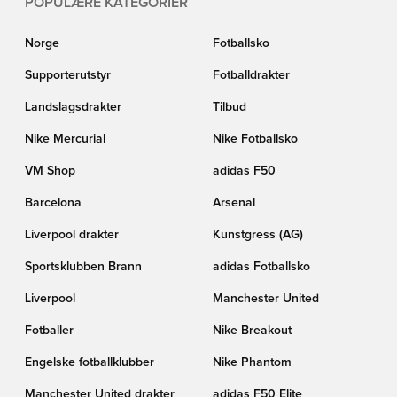
POPULÆRE KATEGORIER
Norge
Fotballsko
Supporterutstyr
Fotballdrakter
Landslagsdrakter
Tilbud
Nike Mercurial
Nike Fotballsko
VM Shop
adidas F50
Barcelona
Arsenal
Liverpool drakter
Kunstgress (AG)
Sportsklubben Brann
adidas Fotballsko
Liverpool
Manchester United
Fotballer
Nike Breakout
Engelske fotballklubber
Nike Phantom
Manchester United drakter
adidas F50 Elite