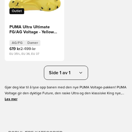
Outlet
PUMA Ultra Ultimate
FG/AG Voltage - Yellow
Blaze/Hvit/Svart Kvinner
AG/FG
Damer
619 kr
2 499 kr
EU 35½, EU 36, EU 37
Side 1 av 1
Gjør deg klar til å lyse opp banen med den nye PUMA Voltage-pakken! PUMA
Voltage gir den dyktige Future, den raske Ultra og den klassiske King nye,
lyse farger. Disse skoene er laget for spillere som ønsker å lyse opp banen.
Les mer
Så hvis du vil fange alles blikk og skille deg ut på banen, er PUMA Voltage-
pakken noe for deg! Kjøp PUMA Voltage fotballsko hos Unisport nå.