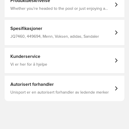
Produktbeskrivelse
Whether you're headed to the pool or just enjoying a
relaxed day at home, these easygoing slides from adidas
have you covered. Their soft lining keeps your feet
comfortable while the flex-groove outsole ensures a
smooth stride. The synthetic upper is quick-drying, so
Spesifikasjoner
you can go from the pool to the park to anywhere else
without missing a beat. Regular fit Slip-on construction
JQ7460, 449694, Menn, Voksen, adidas, Sandaler
Synthetic upper Quick-drying Synthetic lining Contoured
footbed Synthetic outsole with flex grooves
Kunderservice
Vi er her for å hjelpe
Autorisert forhandler
Unisport er en autorisert forhandler av ledende merker