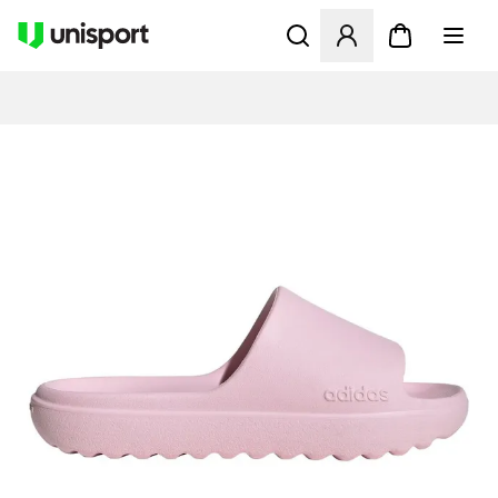
Åpner en Modal for å logge 