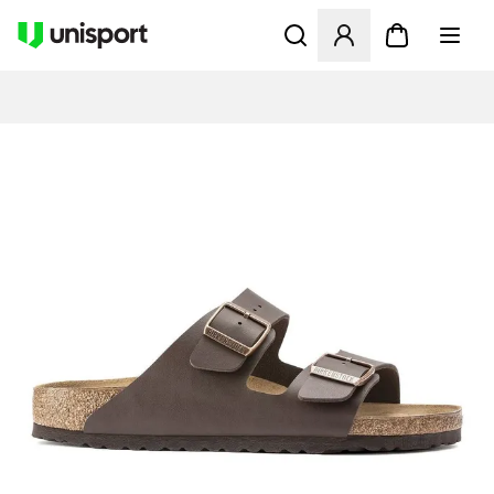
Åpner en Modal for å logge 