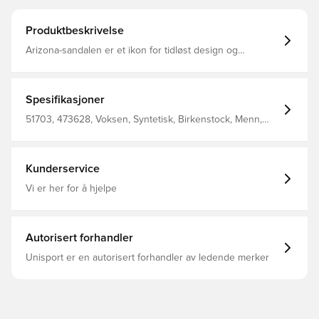
Produktbeskrivelse
Arizona-sandalen er et ikon for tidløst design og
legendarisk komfort, og har definert stil siden 1973.
Utseendet med to stropper er oppdatert i
signaturmaterialet Birkibuc, som er utviklet for slitestyrke
og lett børstet for stil. Designet med en original konturert
Spesifikasjoner
fotseng for optimal støtte. Konturert kork-latex fotseng
skaper tilpasset støtte over tid Birkibuc-syntetisk overdel
51703, 473628, Voksen, Syntetisk, Birkenstock, Menn,
Fôr i semsket skinn bidrar til å holde deg komfortabel
Sandaler, Brun
Fleksibel EVA-såle To justerbare stropper med
metallspenner
Kunderservice
Vi er her for å hjelpe
Autorisert forhandler
Unisport er en autorisert forhandler av ledende merker