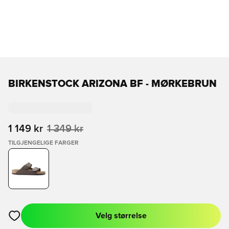
BIRKENSTOCK ARIZONA BF - MØRKEBRUN
1 149 kr
1 349 kr
TILGJENGELIGE FARGER
Velg størrelse
Åpner en Modal for å logge inn eller registrere deg som med