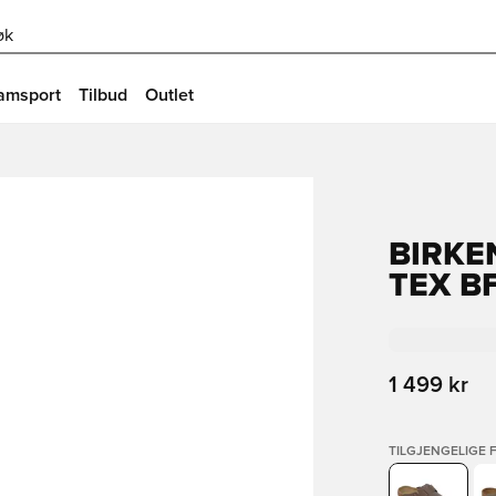
øk
amsport
Tilbud
Outlet
BIRKE
TEX B
1 499 kr
TILGJENGELIGE 