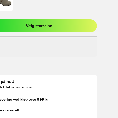
Velg størrelse
l for å logge inn eller registrere deg som medlem
 på nett
id:
1-4 arbeidsdager
levering ved kjøp over 999 kr
rs returrett