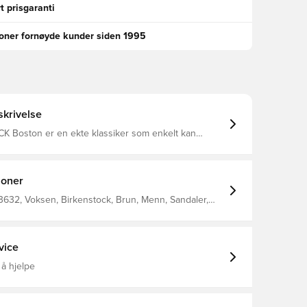
t prisgaranti
ioner fornøyde kunder siden 1995
krivelse
 Boston er en ekte klassiker som enkelt kan
rundt. Den har oppnådd legendarisk status takket
fistikerte, individuelt justerbare design. Overdelen er
 hudvennlige, slitesterke syntetiske materialet Birko-
ofistikert nubuck-look, med en tekstur og farge som
joner
orveksles med ekte lær. Anatomisk formet kork-
ng. Overdel: Birko-Flor® nubuck. Fotsengfôr: suede.
3632, Voksen, Birkenstock, Brun, Menn, Sandaler,
etaljer: én stropp med en individuelt justerbar
. Laget i Tyskland.
vice
 å hjelpe