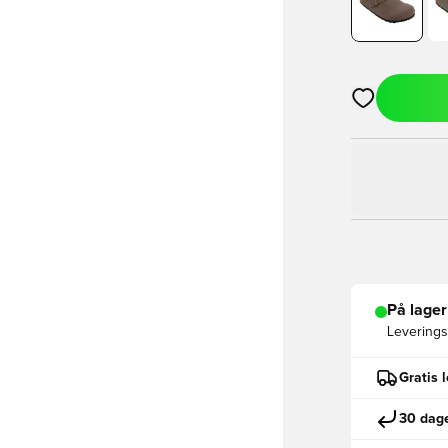
Åpner en Moda
På lager
Leveringst
Gratis 
30 dage