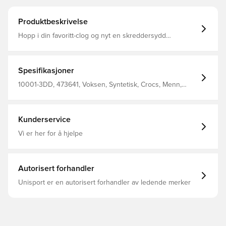
Produktbeskrivelse
Hopp i din favoritt-clog og nyt en skreddersydd
passform, vannvennlig design og ventilert forfot for god
pusteevne. Croslite™-fotsengen former seg etter foten
din for en skreddersydd passform med utmerket
buestøtte. Ventilasjonshullene sørger for pusteevne og
Spesifikasjoner
hjelper vann og smuss med å renne ut. Helstøpt
Croslite™-materiale for den velkjente Crocs-komforten.
10001-3DD, 473641, Voksen, Syntetisk, Crocs, Menn,
Hælstroppen gir en sikker passform. Enkel å rengjøre og
Damer, Sandaler, Grønn
rask å tørke. Lettvektige såler som ikke setter merker.
Kunderservice
Vi er her for å hjelpe
Autorisert forhandler
Unisport er en autorisert forhandler av ledende merker