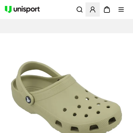
Åpner en Modal for å logge 