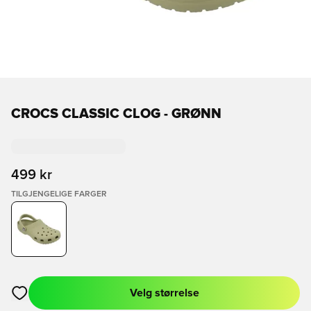
CROCS CLASSIC CLOG - GRØNN
499 kr
TILGJENGELIGE FARGER
Velg størrelse
Åpner en Modal for å logge inn eller registrere deg som med