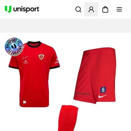
Åpner en Modal for å logge 