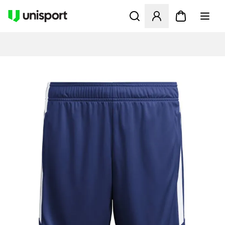
Åpner en Modal for å logge 