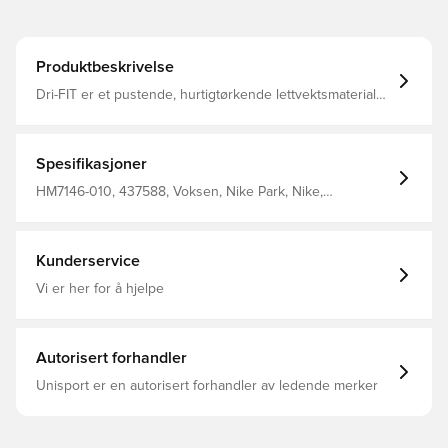
Produktbeskrivelse
Dri-FIT er et pustende, hurtigtørkende lettvektsmateriale
som transporterer fuktighet bort fra kroppen, og holder
deg tørr, komfortabel og fokusert til enhver tid Elastisk
ribbe i livet, som kan snøres for best mulig passform
Laget av 100% polyester.
Spesifikasjoner
HM7146-010, 437588, Voksen, Nike Park, Nike,
Fotballshorts, Kort, This Product Is Made With 100%
Recycled Polyester Fibers, Sort, Menn, Uten sokk
Kunderservice
Vi er her for å hjelpe
Autorisert forhandler
Unisport er en autorisert forhandler av ledende merker