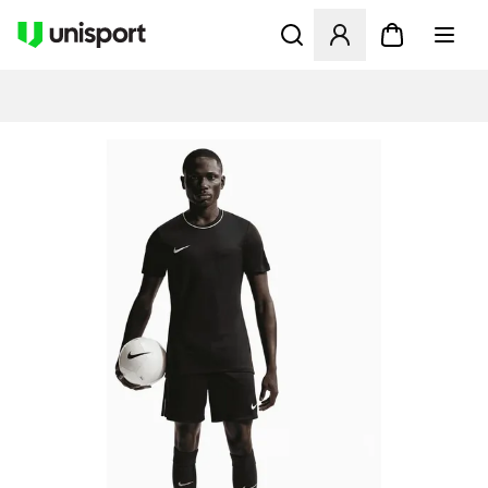
Åpner en Modal for å logge 