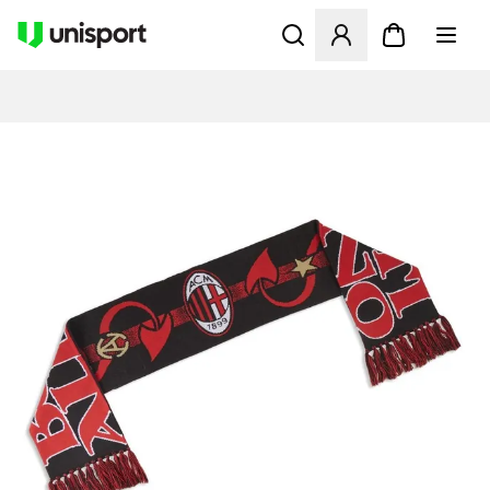
Åpner en Modal for å logge 