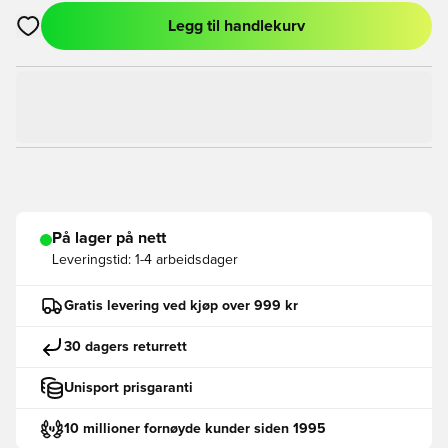
Legg til handlekurv
Åpner en Modal for å logge inn eller registrere deg som med
På lager på nett
Leveringstid:
1-4 arbeidsdager
Gratis levering ved kjøp over 999 kr
30 dagers returrett
Unisport prisgaranti
10 millioner fornøyde kunder siden 1995