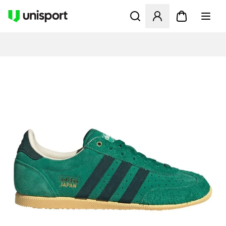
Åpner en Modal for å logge 