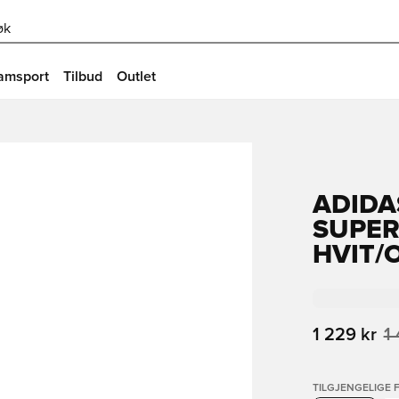
øk
amsport
Tilbud
Outlet
ADIDA
SUPER
HVIT/
1 229 kr
1
TILGJENGELIGE 