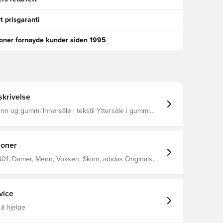
t prisgaranti
ioner fornøyde kunder siden 1995
krivelse
inn og gummi Innersåle i tekstil Yttersåle i gummi
T-konstruksjon Normal passform
joner
01, Damer, Menn, Voksen, Skinn, adidas Originals,
idas Superstar, Sort
vice
 å hjelpe