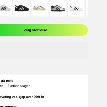
Velg størrelse
l for å logge inn eller registrere deg som medlem
 på nett
id:
1-4 arbeidsdager
levering ved kjøp over 999 kr
rs returrett