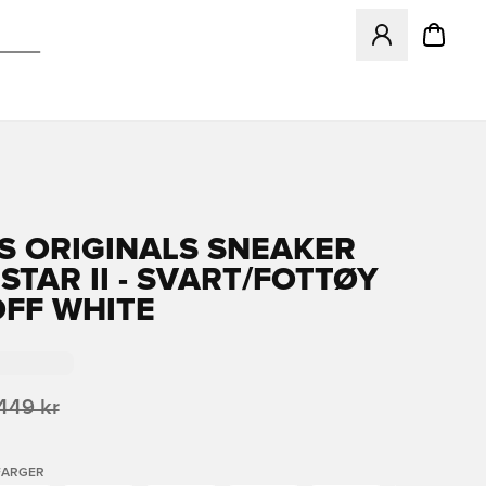
Åpner en Modal f
S ORIGINALS SNEAKER
STAR II - SVART/FOTTØY
OFF WHITE
 449 kr
FARGER