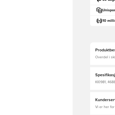
Unispor
10 mill
Produktbes
Overdel i sk
COLD CEMEN
Spesifikas
KI0981, 4688
Sneakers, ad
Kunderser
Vi er her for