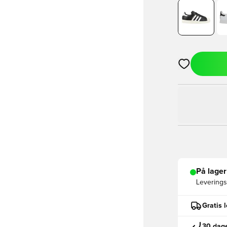
Åpner en Moda
På lager
Leveringst
Gratis 
30 dage