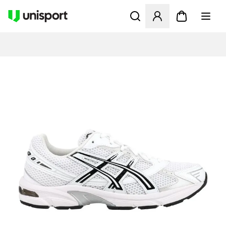
Åpner en Modal for å logge 