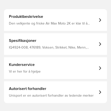
Produktbeskrivelse
Den velkjente og friske Air Max Moto 2K er klar til å
prestere. Reflekterende detaljer komplimenterer
ytelsesinspirerte detaljer og Max Air-støtdemping.
Spesifikasjoner
IQ4924-008, 476189, Voksen, Strikket, Nike, Menn,
Sneakers, Nike Air Max, Grå
Kunderservice
Vi er her for å hjelpe
Autorisert forhandler
Unisport er en autorisert forhandler av ledende merker