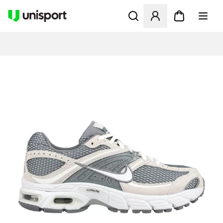
Åpner en Modal for å logge 