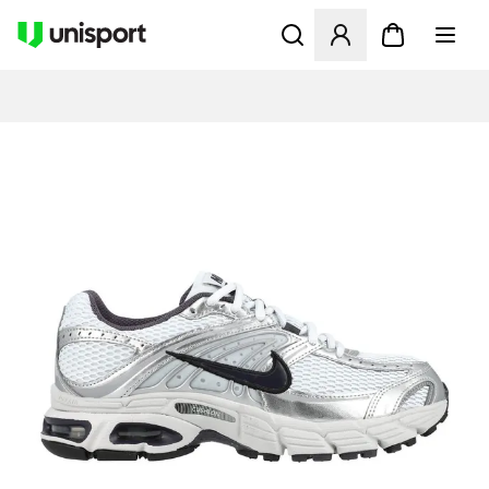
Åpner en Modal for å logge 