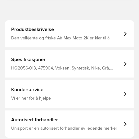
Produktbeskrivelse
Den velkjente og friske Air Max Moto 2K er klar til å
prestere. Metalliske detaljer utfyller ytelsesinspirerte
detaljer og Max Air-støtdemping.
Spesifikasjoner
HQ2056-013, 475904, Voksen, Syntetisk, Nike, Grå,
Damer, Sneakers
Kunderservice
Vi er her for å hjelpe
Autorisert forhandler
Unisport er en autorisert forhandler av ledende merker