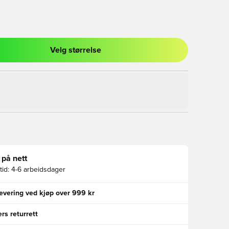
Velg størrelse
l for å logge inn eller registrere deg som medlem
 på nett
id:
4-6 arbeidsdager
levering ved kjøp over 999 kr
rs returrett