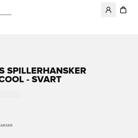
Åpner en Modal f
S SPILLERHANSKER
COOL - SVART
FARGER