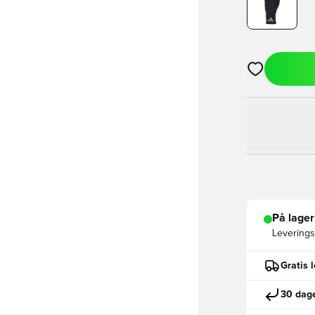
Åpner en Moda
På lager
Leveringst
Gratis 
30 dage