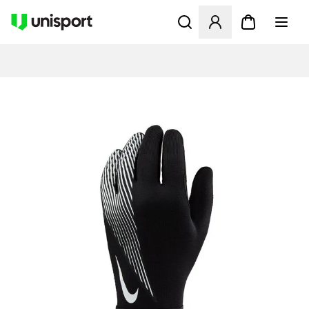
Åpner en Modal for å logge 