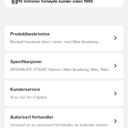
10 millioner fornøyde kunder siden 1995
Produktbeskrivelse
Beskytt hendene dine i vinter med Nike Academy-
hanskene Nike Therma-fit-teknologi hjelper deg med å
håndtere kroppens naturlige varme for å holde deg varm
i kaldt vær Fleksible mansjetter som strekker seg for å gi
en sikker passform 62% polyester 28% nylon 5% gummi
Spesifikasjoner
5% elastan
HF0546-011, 373247, Voksen, Nike Academy, Nike, Nike
Winter Warrior, Sort, Menn, Spillerhansker, 62% Polyester
28% Nylon 5% Rubber 5% Spandex
Kunderservice
Vi er her for å hjelpe
Autorisert forhandler
Unisport er en autorisert forhandler av ledende merker