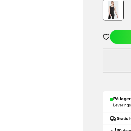
Åpner en Moda
På lager
Leveringst
Gratis 
30 dage