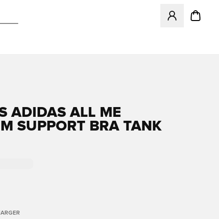
Åpner en Modal f
S ADIDAS ALL ME
M SUPPORT BRA TANK
FARGER