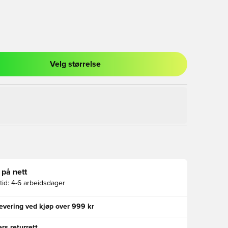
Velg størrelse
l for å logge inn eller registrere deg som medlem
 på nett
id:
4-6 arbeidsdager
levering ved kjøp over 999 kr
rs returrett