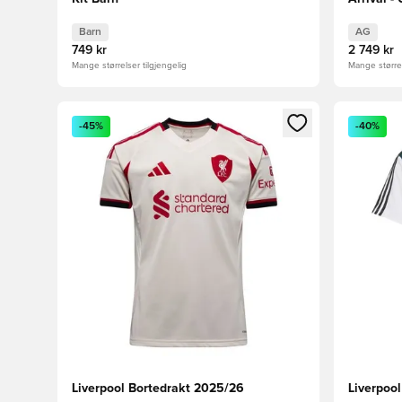
White
Barn
AG
749 kr
2 749 kr
Mange størrelser tilgjengelig
Mange størrel
Åpner en Modal for å logge inn eller registrere deg 
Åpner en 
-45%
-40%
Liverpool Bortedrakt 2025/26
Liverpoo