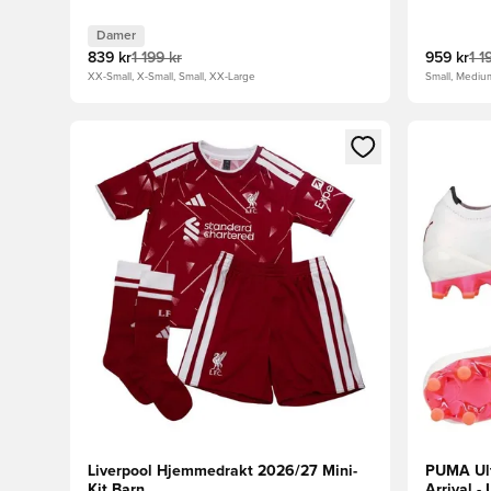
Damer
839 kr
1 199 kr
959 kr
1 1
XX-Small, X-Small, Small, XX-Large
Small, Mediu
Åpner en Modal for å logge inn eller registrere deg 
Åpner en 
Liverpool Hjemmedrakt 2026/27 Mini-
PUMA Ult
Kit Barn
Arrival 