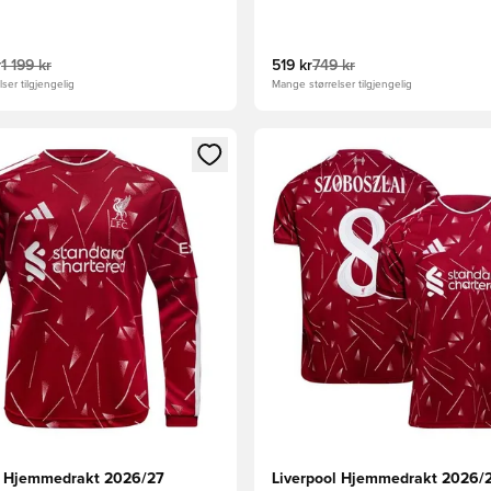
r
1 199 kr
519 kr
749 kr
ser tilgjengelig
Mange størrelser tilgjengelig
som medlem
Modal for å logge inn eller registrere deg som medlem
Åpner en Modal for å logge i
l Hjemmedrakt 2026/27
Liverpool Hjemmedrakt 2026/