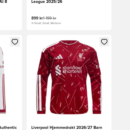
AI 8
League 2025/26
899 kr
1 199 kr
X-Small, Small, Medium
nn eller registrere deg som medlem
Åpner en Modal for å logge inn eller registrere 
Authentic
Liverpool Hjemmedrakt 2026/27 Barn