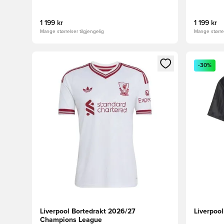
1 199 kr
1 199 kr
Mange størrelser tilgjengelig
Mange størrel
Åpner en Modal for å logge inn eller registrere deg 
Åpner en 
-30%
Liverpool Bortedrakt 2026/27
Liverpoo
Champions League