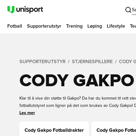
S
Fotball
Supporterutstyr
Trening
Løping
Lifestyle
Te
SUPPORTERUTSTYR
STJERNESPILLERE
CODY 
CODY GAKPO
Klar til å vise din støtte til Gakpo? Da har du kommet til rett st
fotballutstyret som ligner på det som brukes av Cody Gakpo! D
for å matche nederlendernes foretrukne fotballsko, og bli med
Les mer
matchende støvler eller fotballskjorte med Gakpo på baksiden.
Cody Gakpo Fotballdrakter
Cody Gakpo Fotba