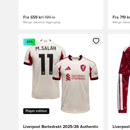
Fra
659 kr
1 199 kr
Fra
719 k
Mange størrelser tilgjengelig
Mange størrel
Åpner en Modal for å logge inn eller registrere deg 
Åpner en 
-31%
Player edition
Liverpool Bortedrakt 2025/26 Authentic
Liverpoo