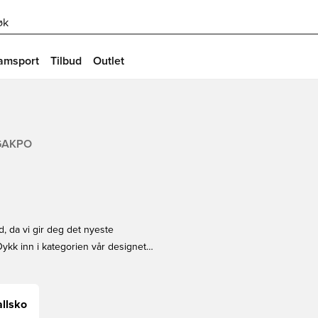
øk
amsport
Tilbud
Outlet
GAKPO
ed, da vi gir deg det nyeste
ykk inn i kategorien vår designet
 i rekkene til Gakpo-fansen ved å få
 Handle i dag på Unisport!
llsko