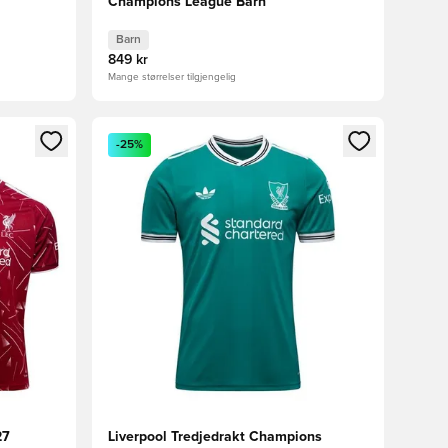
Champions League Barn
Barn
849 kr
Mange størrelser tilgjengelig
nn eller registrere deg som medlem
Åpner en Modal for å logge inn eller registrere 
-25%
27
Liverpool Tredjedrakt Champions