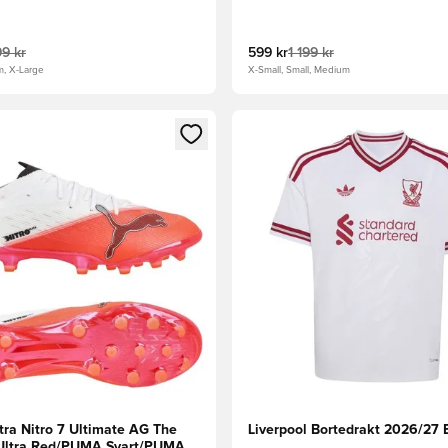
99 kr
599 kr
1 199 kr
m, X-Large
X-Small, Small, Medium
som medlem
Modal for å logge inn eller registrere deg som medlem
Åpner en Modal for å logge i
ra Nitro 7 Ultimate AG The
Liverpool Bortedrakt 2026/27 
- Ultra Red/PUMA Svart/PUMA