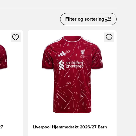
Filter og sortering
nn eller registrere deg som medlem
Åpner en Modal for å logge inn eller registrere 
27
Liverpool Hjemmedrakt 2026/27 Barn