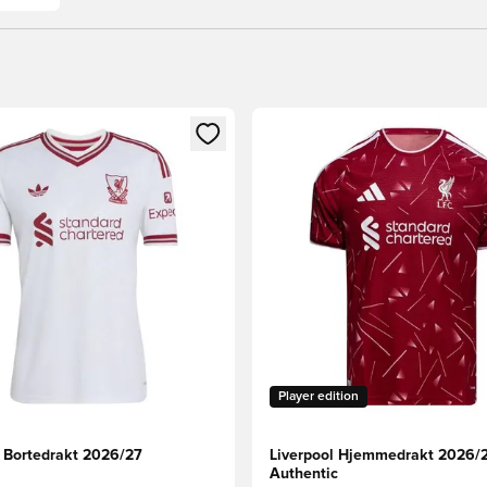
som medlem
Modal for å logge inn eller registrere deg som medlem
Åpner en Modal for å logge i
Player edition
l Bortedrakt 2026/27
Liverpool Hjemmedrakt 2026/
Authentic