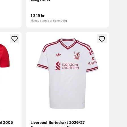
1 349 kr
Mange størrelser tilgjengelig
nn eller registrere deg som medlem
Åpner en Modal for å logge inn eller registrere 
ul 2005
Liverpool Bortedrakt 2026/27