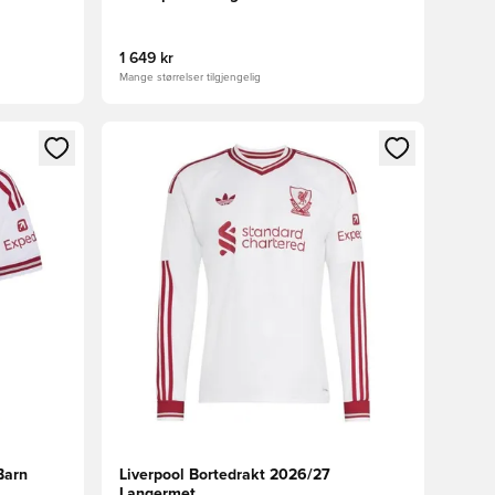
1 649 kr
Mange størrelser tilgjengelig
nn eller registrere deg som medlem
Åpner en Modal for å logge inn eller registrere 
Barn
Liverpool Bortedrakt 2026/27
Langermet