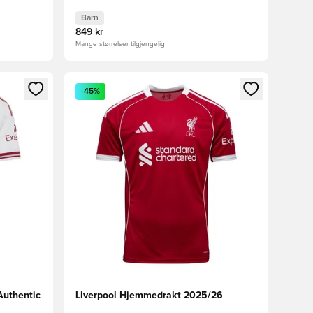
Barn
849 kr
Mange størrelser tilgjengelig
nn eller registrere deg som medlem
Åpner en Modal for å logge inn eller registrere 
-45%
Authentic
Liverpool Hjemmedrakt 2025/26