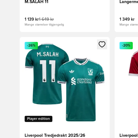
M.SALAH 11
Langerm
1 139 kr
1 649 kr
1 349 kr
Mange størrelser tilgjengelig
Mange størrel
Åpner en Modal for å logge inn eller registrere deg 
Åpner en 
-26%
-20%
Player edition
Liverpool Tredjedrakt 2025/26
Liverpoo