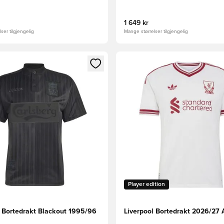
1 649 kr
ser tilgjengelig
Mange størrelser tilgjengelig
som medlem
Modal for å logge inn eller registrere deg som medlem
Åpner en Modal for å logge i
Player edition
l Bortedrakt Blackout 1995/96
Liverpool Bortedrakt 2026/27 