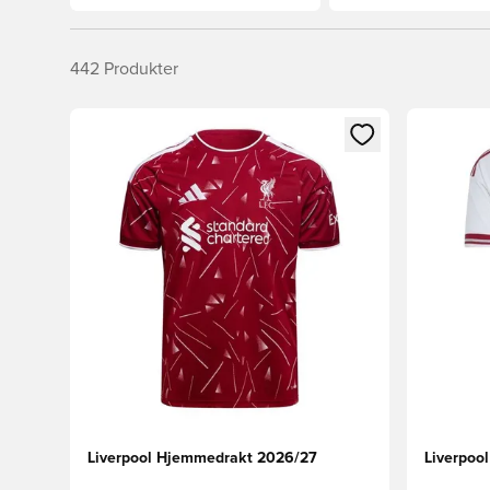
442
Produkter
Åpner en Modal for å logge inn eller registrere deg 
Åpner en 
Liverpool Hjemmedrakt 2026/27
Liverpoo