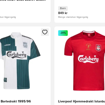
Barn
849 kr
ser tilgjengelig
Mange størrelser tilgjengelig
som medlem
Modal for å logge inn eller registrere deg som medlem
Åpner en Modal for å logge i
-31%
l Bortedrakt 1995/96
Liverpool Hjemmedrakt Istanb