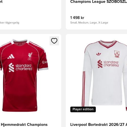
et
Champions League SZOBOSZL
1 498 kr
ser tilgjengelig
Small, Medium, Large, X-Large
som medlem
Modal for å logge inn eller registrere deg som medlem
Åpner en Modal for å logge i
Player edition
l Hjemmedrakt Champions
Liverpool Bortedrakt 2026/27 