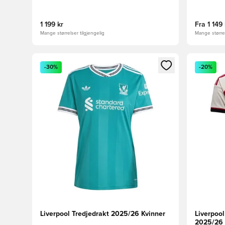
1 199 kr
Fra
1 149 
Mange størrelser tilgjengelig
Mange størrel
Åpner en Modal for å logge inn eller registrere deg 
Åpner en 
-30%
-20%
Liverpool Tredjedrakt 2025/26 Kvinner
Liverpoo
2025/26