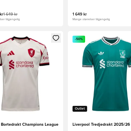
kr
1 649 kr
1 649 kr
ser tilgjengelig
Mange størrelser tilgjengelig
som medlem
Modal for å logge inn eller registrere deg som medlem
Åpner en Modal for å logge i
-50%
Outlet
l Bortedrakt Champions League
Liverpool Tredjedrakt 2025/26