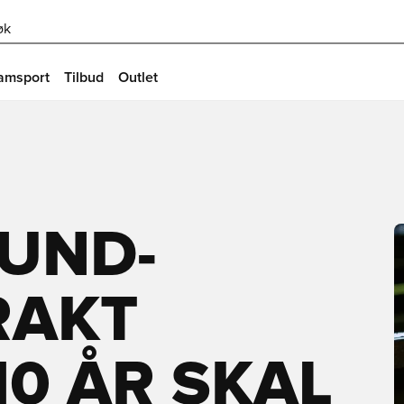
øk
amsport
Tilbud
Outlet
UND-
RAKT
110 ÅR SKAL