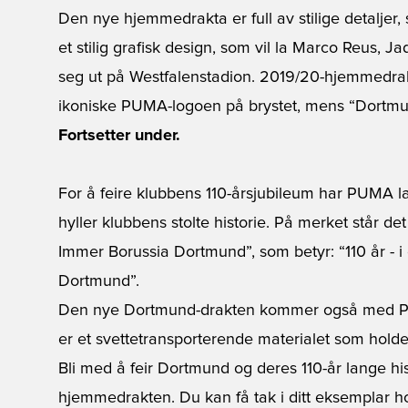
Den nye hjemmedrakta er full av stilige detaljer
et stilig grafisk design, som vil la Marco Reus, J
seg ut på Westfalenstadion. 2019/20-hjemmedra
ikoniske PUMA-logoen på brystet, mens “Dortmun
Fortsetter under.
For å feire klubbens 110-årsjubileum har PUMA l
hyller klubbens stolte historie. På merket står de
Immer Borussia Dortmund”, som betyr: “110 år - i gå
Dortmund”.
Den nye Dortmund-drakten kommer også med PU
er et svettetransporterende materialet som holde
Bli med å feir Dortmund og deres 110-år lange hi
hjemmedrakten. Du kan få tak i ditt eksemplar ho