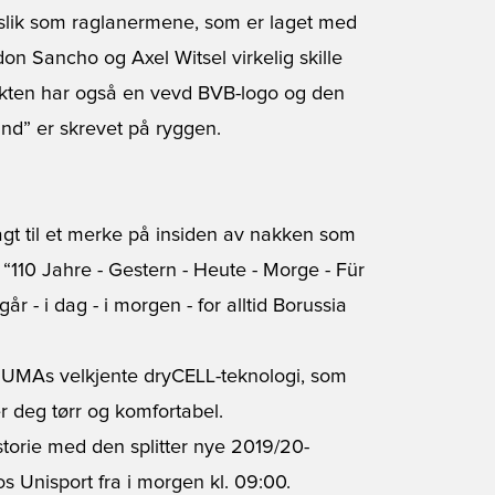
, slik som raglanermene, som er laget med
adon Sancho og Axel Witsel virkelig skille
kten har også en vevd BVB-logo og den
d” er skrevet på ryggen.
agt til et merke på insiden av nakken som
t “110 Jahre - Gestern - Heute - Morge - Für
r - i dag - i morgen - for alltid Borussia
MAs velkjente dryCELL-teknologi, som
r deg tørr og komfortabel.
storie med den splitter nye 2019/20-
s Unisport fra i morgen kl. 09:00.