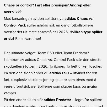
Chaos or control? Fart eller presisjon? Angrep eller
overblikk?
Med lanseringen av den splitter nye
adidas Chaos vs
Control Pack
stiller adidas nok en gang fotballspillere
overfor det ultimate spørsmålet i 2026:
Hvilken type spiller
er du?
Finn svaret her!
Det ultimate valget: Team F50 eller Team Predator?
I sentrum av adidas Chaos vs. Control Pack står den største
skoduellen i fotball i 2026. To ikoner. To helt ulike filosofier.
På den ene siden finner du
adidas F50
– utviklet for ren
fart, eksplosiv akselerasjon og spillere som trives med å
være uforutsigbare. Spillerne som skaper kaos og avgjør
kamper.
På den andre siden står
adidas Predator
– laget for spillere
som dominerer gjennom kontroll, presisjon og selvtillit med