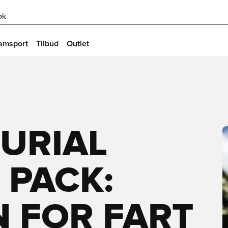
øk
amsport
Tilbud
Outlet
URIAL
 PACK:
 FOR FART