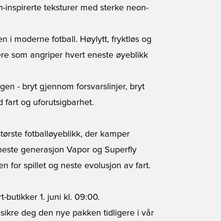
ch-inspirerte teksturer med sterke neon-
n i moderne fotball. Høylytt, fryktløs og
lere som angriper hvert eneste øyeblikk
en - bryt gjennom forsvarslinjer, bryt
fart og uforutsigbarhet.
ørste fotballøyeblikk, der kamper
 neste generasjon Vapor og Superfly
n for spillet og neste evolusjon av fart.
butikker 1. juni kl. 09:00.
 sikre deg den nye pakken tidligere i vår