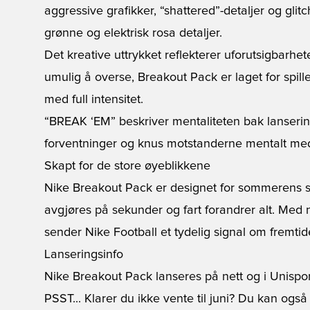
aggressive grafikker, “shattered”-detaljer og glit
grønne og elektrisk rosa detaljer.
Det kreative uttrykket reflekterer uforutsigbarhete
umulig å overse, Breakout Pack er laget for spil
med full intensitet.
“BREAK ‘EM” beskriver mentaliteten bak lansering
forventninger og knus motstanderne mentalt med 
Skapt for de store øyeblikkene
Nike Breakout Pack er designet for sommerens st
avgjøres på sekunder og fart forandrer alt. Med
sender Nike Football et tydelig signal om fremtide
Lanseringsinfo
Nike Breakout Pack lanseres på nett og i Unisport-
PSST... Klarer du ikke vente til juni? Du kan også