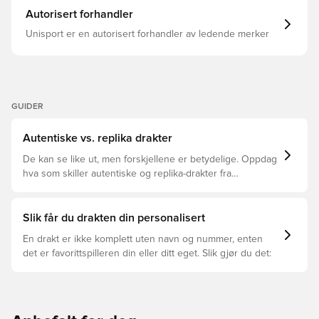
letteste PUMA-fotballtrøyen noensinne Det innovative og
Autorisert forhandler
ultralette vevede materialet har en mekanisk konstruert
4-veis strekk, noe som gjør atleten i skjorten raskere og
Unisport er en autorisert forhandler av ledende merker
mer dynamisk PUMA DryCell er et pustende,
hurtigtørkende materiale som transporterer svette og
fuktighet bort fra kroppen, og holder deg tørr og
komfortabel til enhver tid Dette er en autentisk trøye av
samme kvalitet som spillerne selv har på seg under kamp
Slank passform Laget av 100% polyester.
GUIDER
Autentiske vs. replika drakter
De kan se like ut, men forskjellene er betydelige. Oppdag
hva som skiller autentiske og replika-drakter fra
hverandre og hvilken som passer for deg.
Slik får du drakten din personalisert
En drakt er ikke komplett uten navn og nummer, enten
det er favorittspilleren din eller ditt eget. Slik gjør du det: