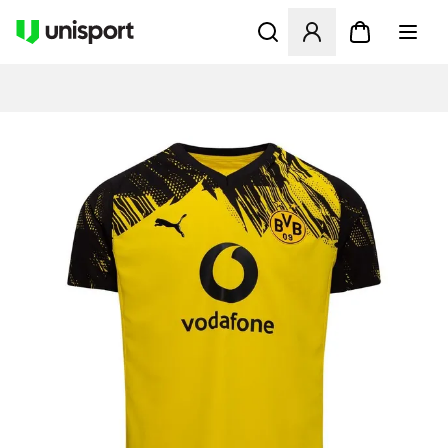
Åpner en Modal for å logge 