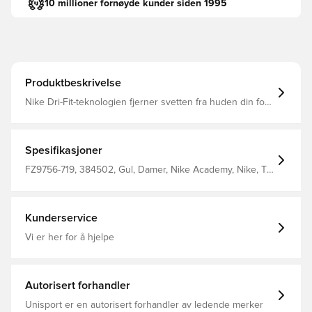
10 millioner fornøyde kunder siden 1995
Produktbeskrivelse
Nike Dri-Fit-teknologien fjerner svetten fra huden din for
raskere fordampning og hjelper deg med å holde deg
tørr og komfortabel Slank passform 100% polyester
Spesifikasjoner
FZ9756-719, 384502, Gul, Damer, Nike Academy, Nike, T-
skjorter, Korte ermer, Voksen, 100% Polyester
Kunderservice
Vi er her for å hjelpe
Autorisert forhandler
Unisport er en autorisert forhandler av ledende merker