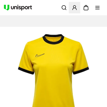
Åpner en Modal for å logge 