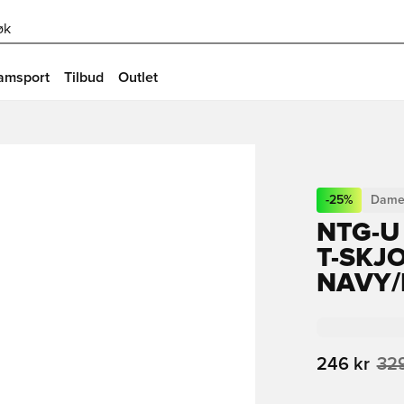
øk
amsport
Tilbud
Outlet
-
25
%
Dame
NTG-U
T-SKJ
NAVY/
246 kr
329