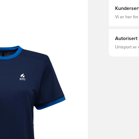
Kunderser
Vi er her for
Autorisert
Unisport er 