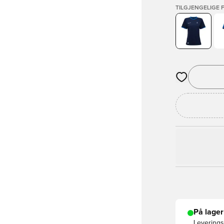
TILGJENGELIGE 
Åpner en Moda
På lager
Leveringst