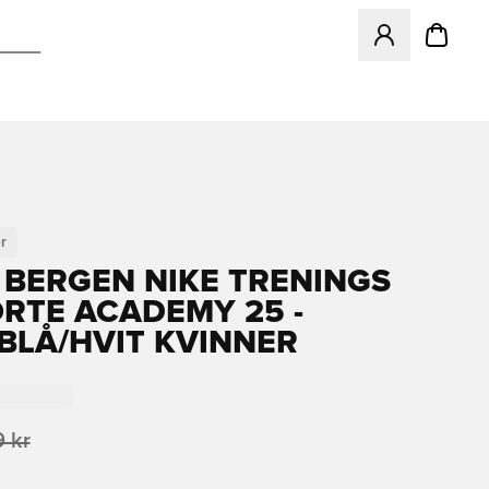
Åpner en Modal f
r
 BERGEN NIKE TRENINGS
ORTE ACADEMY 25 -
BLÅ/HVIT KVINNER
 kr