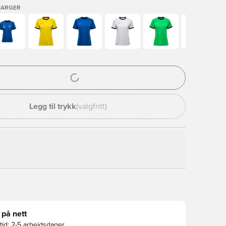
FARGER
l for å logge inn eller registrere deg som medlem
Legg til trykk
(valgfritt)
 på nett
id:
2-5 arbeidsdager