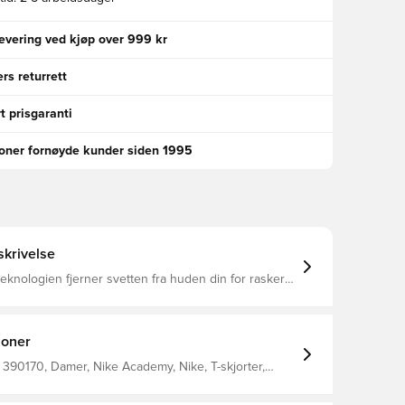
levering ved kjøp over 999 kr
rs returrett
t prisgaranti
ioner fornøyde kunder siden 1995
krivelse
-teknologien fjerner svetten fra huden din for raskere
 og hjelper deg med å holde deg tørr og komfortabel
Slank passform 100% polyester
joner
390170, Damer, Nike Academy, Nike, T-skjorter,
 Voksen, 100% Polyester, Blå