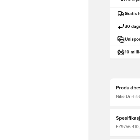
Gratis 
30 dage
Unispor
10 mill
Produktbes
Nike Dri-Fit
fordampning
Spesifikas
FZ9756-410, 
Korte ermer,