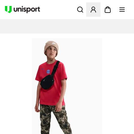
Åpner en Modal for å logge 