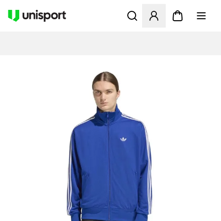
Åpner en Modal for å logge 